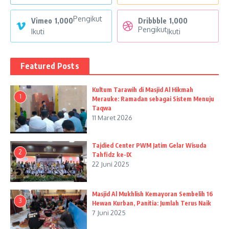
Pengikut
Vimeo
1,000
Dribbble
1,000
Pengikut
Ikuti
Ikuti
Featured Posts
Kultum Tarawih di Masjid Al Hikmah
1
Merauke: Ramadan sebagai Sistem Menuju
Taqwa
11 Maret 2026
Tajdied Center PWM Jatim Gelar Wisuda
2
Tahfidz ke-IX
22 Juni 2025
Masjid Al Mukhlish Kemayoran Sembelih 16
3
Hewan Kurban, Panitia: Jumlah Terus Naik
7 Juni 2025