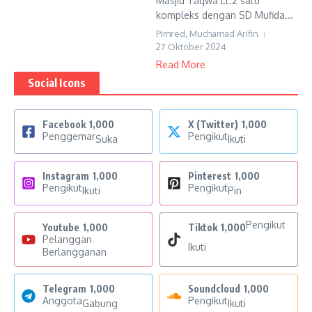
Masjid Taqwa Lt.2 satu
kompleks dengan SD Mufida...
Pimred, Muchamad Arifin
27 Oktober 2024
Read More
Social Icons
Facebook
1,000
X (Twitter)
1,000
Penggemar
Pengikut
Suka
Ikuti
Instagram
1,000
Pinterest
1,000
Pengikut
Pengikut
Ikuti
Pin
Pengikut
Youtube
1,000
Tiktok
1,000
Pelanggan
Ikuti
Berlangganan
Telegram
1,000
Soundcloud
1,000
Anggota
Pengikut
Gabung
Ikuti