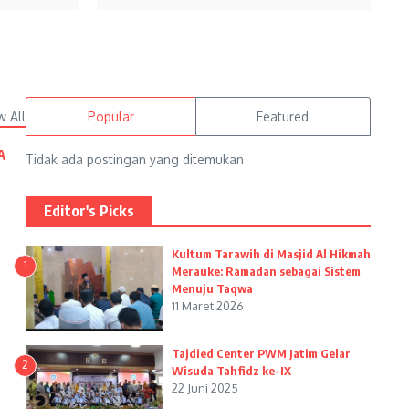
w All
Popular
Featured
A
Tidak ada postingan yang ditemukan
Editor's Picks
Kultum Tarawih di Masjid Al Hikmah
1
Merauke: Ramadan sebagai Sistem
Menuju Taqwa
11 Maret 2026
Tajdied Center PWM Jatim Gelar
2
Wisuda Tahfidz ke-IX
22 Juni 2025