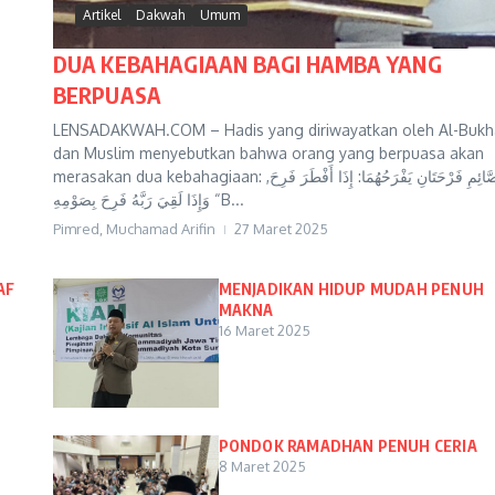
Artikel
Dakwah
Umum
DUA KEBAHAGIAAN BAGI HAMBA YANG
BERPUASA
LENSADAKWAH.COM – Hadis yang diriwayatkan oleh Al-Bukha
dan Muslim menyebutkan bahwa orang yang berpuasa akan
merasakan dua kebahagiaan: لِلصَّائِمِ فَرْحَتَانِ يَفْرَحُهُمَا: إِذَا أَفْطَرَ فَرِحَ,
وَإِذَا لَقِيَ رَبَّهُ فَرِحَ بِصَوْمِهِ “B...
Pimred, Muchamad Arifin
27 Maret 2025
AF
MENJADIKAN HIDUP MUDAH PENUH
MAKNA
16 Maret 2025
PONDOK RAMADHAN PENUH CERIA
8 Maret 2025