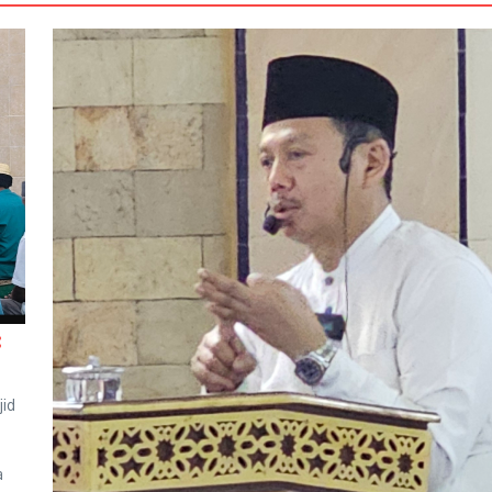
:
id
a