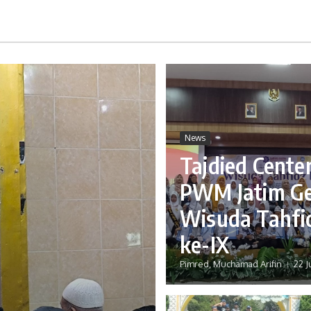
News
Tajdied Cente
PWM Jatim Ge
Wisuda Tahfi
ke-IX
Pimred, Muchamad Arifin
22 J