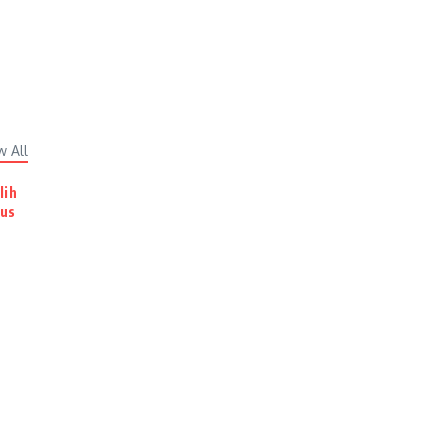
w All
lih
rus