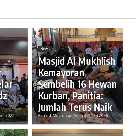
News
Masjid Al Mukhlish
r
Kemayoran
lar
Sembelih 16 Hewan
dz
Kurban, Panitia:
Jumlah Terus Naik
uni 2025
Pimred, Muchamad Arifin
7 Juni 2025