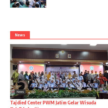
News
News
Tajdied Center PWM Jatim Gelar Wisuda