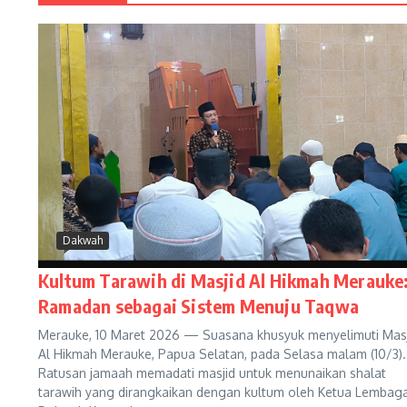
Dakwah
Kultum Tarawih di Masjid Al Hikmah Merauke
Ramadan sebagai Sistem Menuju Taqwa
Merauke, 10 Maret 2026 — Suasana khusyuk menyelimuti Masj
Al Hikmah Merauke, Papua Selatan, pada Selasa malam (10/3).
Ratusan jamaah memadati masjid untuk menunaikan shalat
tarawih yang dirangkaikan dengan kultum oleh Ketua Lembag