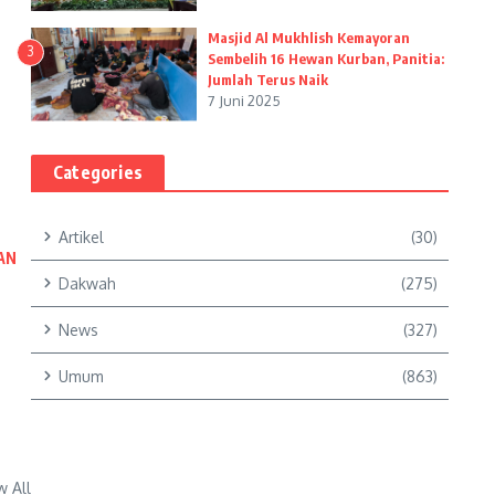
Masjid Al Mukhlish Kemayoran
3
Sembelih 16 Hewan Kurban, Panitia:
Jumlah Terus Naik
7 Juni 2025
Categories
Artikel
(30)
AN
Dakwah
(275)
News
(327)
Umum
(863)
w All