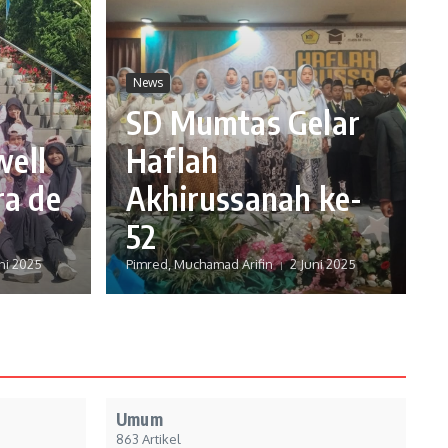
News
SD Mumtas Gelar
ell
Haflah
ra de
Akhirussanah ke-
52
ni 2025
Pimred, Muchamad Arifin
2 Juni 2025
Umum
863 Artikel