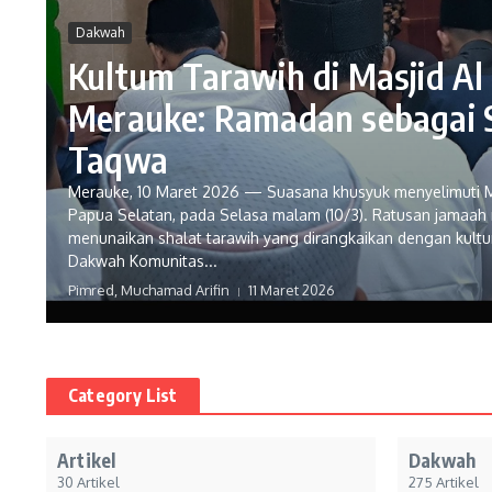
Dakwah
Kultum Tarawih di Masjid A
Merauke: Ramadan sebagai 
Taqwa
Merauke, 10 Maret 2026 — Suasana khusyuk menyelimuti M
Papua Selatan, pada Selasa malam (10/3). Ratusan jamaah
menunaikan shalat tarawih yang dirangkaikan dengan kul
Dakwah Komunitas...
Pimred, Muchamad Arifin
11 Maret 2026
Category List
Artikel
Dakwah
30 Artikel
275 Artikel