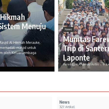
l Hikmah
Sistem Menuju
News
Mumtas Farew
asjid Al Hikmah Merauke,
Trip di Santer
 memadati masjid untuk
tum oleh Ketua Lembaga
Laponte
Pimred, Muchamad Arifin
6 Ju
News
327 Artikel