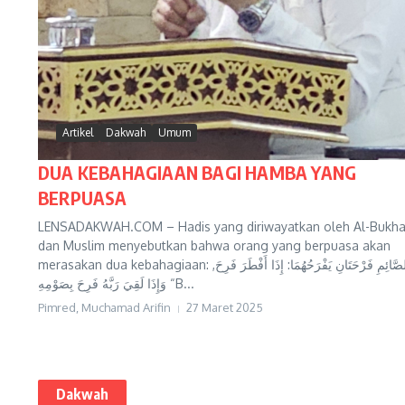
Artikel
Dakwah
Umum
DUA KEBAHAGIAAN BAGI HAMBA YANG
BERPUASA
LENSADAKWAH.COM – Hadis yang diriwayatkan oleh Al-Bukha
dan Muslim menyebutkan bahwa orang yang berpuasa akan
merasakan dua kebahagiaan: لِلصَّائِمِ فَرْحَتَانِ يَفْرَحُهُمَا: إِذَا أَفْطَرَ فَرِحَ,
وَإِذَا لَقِيَ رَبَّهُ فَرِحَ بِصَوْمِهِ “B...
Pimred, Muchamad Arifin
27 Maret 2025
Dakwah