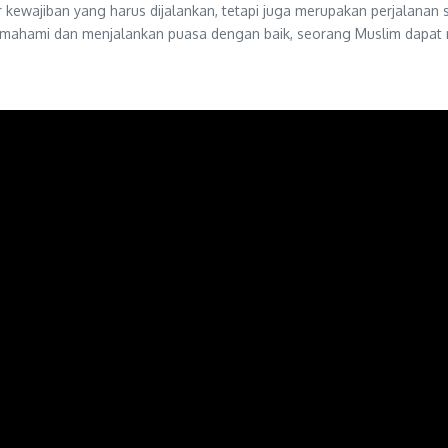
 kewajiban yang harus dijalankan, tetapi juga merupakan perjalanan 
ami dan menjalankan puasa dengan baik, seorang Muslim dapat mera