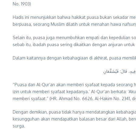
No. 1903)
Hadis ini menunjukkan bahwa hakikat puasa bukan sekadar mena
berpuasa, seorang Muslim dilatih untuk menahan hawa nafsun
Selain itu, puasa juga menumbuhkan empati dan kepedulian s
 فِيهِ، قَالَ: فَيُشَفَّعَانِ
“Puasa dan Al-Qur’an akan memberi syafaat kepada seorang ha
izin untuk memberi syafaat kepadanya.’ Al-Qur’an berkata: ‘Ak
memberi syafaat.” (HR. Ahmad No. 6626, Al-Hakim No. 2341, di
Dengan demikian, puasa tidak hanya mendatangkan kebahagiaan
kesungguhan akan mendapatkan balasan besar dari Allah, berup
surga.