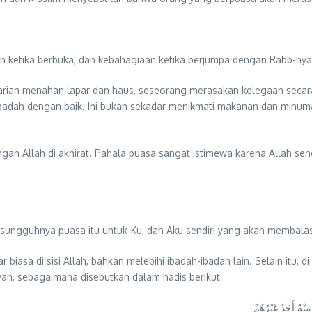
ketika berbuka, dan kebahagiaan ketika berjumpa dengan Rabb-nya.” 
arian menahan lapar dan haus, seseorang merasakan kelegaan secara f
ibadah dengan baik. Ini bukan sekadar menikmati makanan dan minuma
an Allah di akhirat. Pahala puasa sangat istimewa karena Allah se
ungguhnya puasa itu untuk-Ku, dan Aku sendiri yang akan membalasny
biasa di sisi Allah, bahkan melebihi ibadah-ibadah lain. Selain itu,
an, sebagaimana disebutkan dalam hadis berikut:
مِنْهُ أَحَدٌ غَيْرُهُمْ