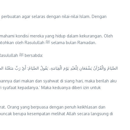
perbuatan agar selaras dengan nilai-nilai Islam. Dengan
memahami kondisi mereka yang hidup dalam kekurangan. Oleh
sebab itu, ibadah puasa sering dikaitkan dengan anjuran untuk memperbanyak sedekah dan amal kebaikan, sebagaimana yang dicontohkan oleh Rasulullah ﷺ selama bulan Ramadan.
Dalam kaitannya dengan kebahagiaan di akhirat, puasa memiliki keistimewaan karena dapat memberikan syafaat pada hari kiamat. Rasulullah ﷺ bersabda:
الصِّيَامُ وَالْقُرْآنُ يَشْفَعَانِ لِلْعَبْدِ يَوْمَ الْقِيَامَةِ، يَقُولُ الصِّيَامُ: أَيْ رَبِّ مَنَعْتُهُ ال
nnya dari makan dan syahwat di siang hari, maka berilah aku
i syafaat kepadanya.’ Maka keduanya diberi izin untuk
hirat. Orang yang berpuasa dengan penuh keikhlasan dan
 puncak berupa kesempatan melihat Allah secara langsung di