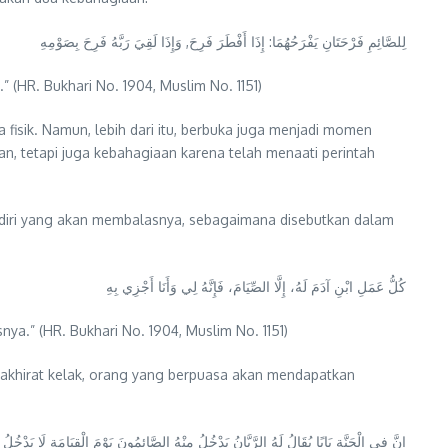
لِلصَّائِمِ فَرْحَتَانِ يَفْرَحُهُمَا: إِذَا أَفْطَرَ فَرِحَ, وَإِذَا لَقِيَ رَبَّهُ فَرِحَ بِصَوْمِهِ
(HR. Bukhari No. 1904, Muslim No. 1151)
isik. Namun, lebih dari itu, berbuka juga menjadi momen
n, tetapi juga kebahagiaan karena telah menaati perintah
ndiri yang akan membalasnya, sebagaimana disebutkan dalam
كُلُّ عَمَلِ ابْنِ آدَمَ لَهُ، إِلَّا الصِّيَامَ، فَإِنَّهُ لِي وَأَنَا أَجْزِي بِهِ
a.” (HR. Bukhari No. 1904, Muslim No. 1151)
 di akhirat kelak, orang yang berpuasa akan mendapatkan
إِنَّ فِي الْجَنَّةِ بَابًا يُقَالُ لَهُ الرَّيَّانُ يَدْخُلُ مِنْهُ الصَّائِمُونَ يَوْمَ الْقِيَامَةِ لَا يَدْخُلُ 