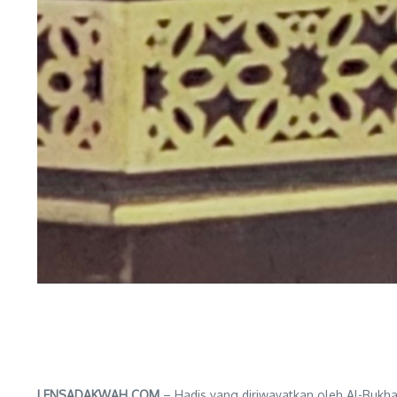
LENSADAKWAH.COM
– Hadis yang diriwayatkan oleh Al-Buk