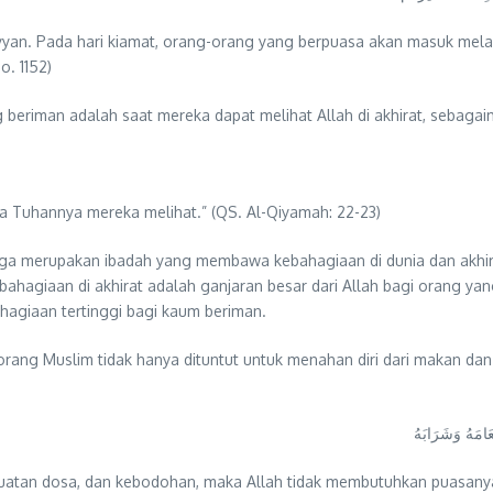
yan. Pada hari kiamat, orang-orang yang berpuasa akan masuk melalu
o. 1152)
 beriman adalah saat mereka dapat melihat Allah di akhirat, sebagai
da Tuhannya mereka melihat.” (QS. Al-Qiyamah: 22-23)
uga merupakan ibadah yang membawa kebahagiaan di dunia dan akhir
bahagiaan di akhirat adalah ganjaran besar dari Allah bagi orang yan
hagiaan tertinggi bagi kaum beriman.
orang Muslim tidak hanya dituntut untuk menahan diri dari makan da
َامَهُ وَشَرَابَهُ
rbuatan dosa, dan kebodohan, maka Allah tidak membutuhkan puasan