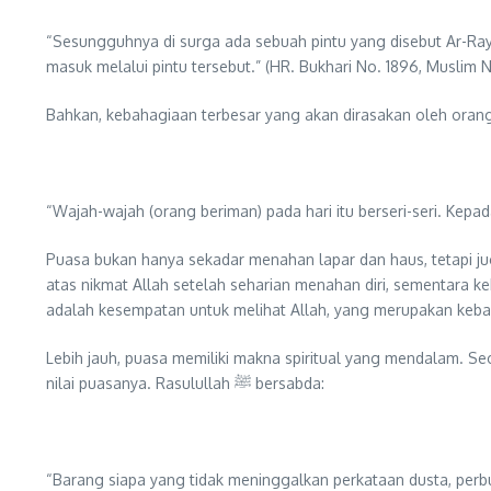
“Sesungguhnya di surga ada sebuah pintu yang disebut Ar-Ray
masuk melalui pintu tersebut.” (HR. Bukhari No. 1896, Muslim N
Bahkan, kebahagiaan terbesar yang akan dirasakan oleh orang
“Wajah-wajah (orang beriman) pada hari itu berseri-seri. Kepa
Puasa bukan hanya sekadar menahan lapar dan haus, tetapi j
atas nikmat Allah setelah seharian menahan diri, sementara ke
adalah kesempatan untuk melihat Allah, yang merupakan keba
Lebih jauh, puasa memiliki makna spiritual yang mendalam. Se
nilai puasanya. Rasulullah ﷺ bersabda:
“Barang siapa yang tidak meninggalkan perkataan dusta, pe