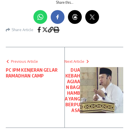
Share this…
Share Article
Previous Article
Next Article
PC IPM KENJERAN GELAR
DUA
RAMADHAN CAMP
KEBAH
AGIAA
N BAGI
HAMB
A YANG
BERPU
ASA