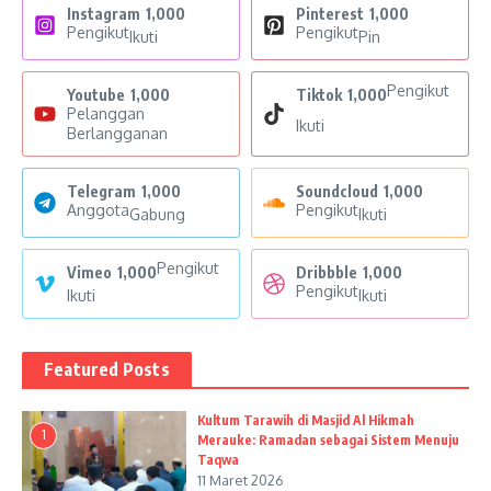
Instagram
1,000
Pinterest
1,000
Pengikut
Pengikut
Ikuti
Pin
Pengikut
Youtube
1,000
Tiktok
1,000
Pelanggan
Ikuti
Berlangganan
Telegram
1,000
Soundcloud
1,000
Anggota
Pengikut
Gabung
Ikuti
Pengikut
Vimeo
1,000
Dribbble
1,000
Pengikut
Ikuti
Ikuti
Featured Posts
Kultum Tarawih di Masjid Al Hikmah
1
Merauke: Ramadan sebagai Sistem Menuju
Taqwa
11 Maret 2026