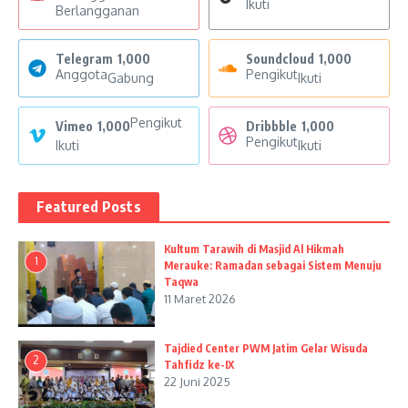
Ikuti
Berlangganan
Telegram
1,000
Soundcloud
1,000
Anggota
Pengikut
Gabung
Ikuti
Pengikut
Vimeo
1,000
Dribbble
1,000
Pengikut
Ikuti
Ikuti
Featured Posts
Kultum Tarawih di Masjid Al Hikmah
1
Merauke: Ramadan sebagai Sistem Menuju
Taqwa
11 Maret 2026
Tajdied Center PWM Jatim Gelar Wisuda
2
Tahfidz ke-IX
22 Juni 2025