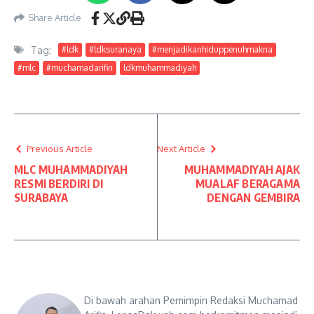
Share Article
Tag:
#ldk
#ldksuranaya
#menjadikanhiduppenuhmakna
#mlc
#muchamadarifin
ldkmuhammadiyah
Previous Article
Next Article
MLC MUHAMMADIYAH
MUHAMMADIYAH AJAK
RESMI BERDIRI DI
MUALAF BERAGAMA
SURABAYA
DENGAN GEMBIRA
Di bawah arahan Pemimpin Redaksi Muchamad