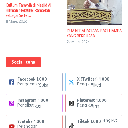
Kultum Tarawih di Masjid Al
Hikmah Merauke: Ramadan
sebagai Siste ...
11 Maret 2026
DUA KEBAHAGIAAN BAGI HAMBA
YANG BERPUASA
27 Maret 2025
Social Icons
Facebook
1,000
X (Twitter)
1,000
Penggemar
Pengikut
Suka
Ikuti
Instagram
1,000
Pinterest
1,000
Pengikut
Pengikut
Ikuti
Pin
Pengikut
Youtube
1,000
Tiktok
1,000
Pelanggan