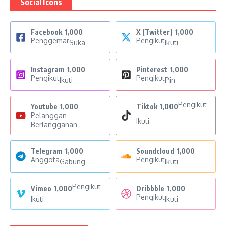
Social Icons
Facebook
1,000
X (Twitter)
1,000
Penggemar
Pengikut
Suka
Ikuti
Instagram
1,000
Pinterest
1,000
Pengikut
Pengikut
Ikuti
Pin
Pengikut
Youtube
1,000
Tiktok
1,000
Pelanggan
Ikuti
Berlangganan
Telegram
1,000
Soundcloud
1,000
Anggota
Pengikut
Gabung
Ikuti
Pengikut
Vimeo
1,000
Dribbble
1,000
Pengikut
Ikuti
Ikuti