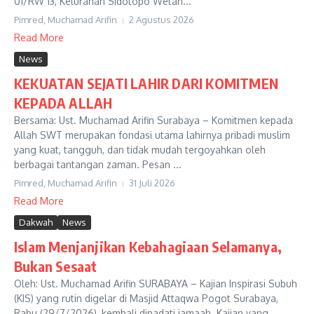
01/RW 13, Kelurahan Sidotopo Wetan...
Pimred, Muchamad Arifin
2 Agustus 2026
Read More
News
KEKUATAN SEJATI LAHIR DARI KOMITMEN
KEPADA ALLAH
Bersama: Ust. Muchamad Arifin Surabaya – Komitmen kepada
Allah SWT merupakan fondasi utama lahirnya pribadi muslim
yang kuat, tangguh, dan tidak mudah tergoyahkan oleh
berbagai tantangan zaman. Pesan ...
Pimred, Muchamad Arifin
31 Juli 2026
Read More
Dakwah
News
Islam Menjanjikan Kebahagiaan Selamanya,
Bukan Sesaat
Oleh: Ust. Muchamad Arifin SURABAYA – Kajian Inspirasi Subuh
(KIS) yang rutin digelar di Masjid Attaqwa Pogot Surabaya,
Rabu (29/7/2026), kembali dipadati jamaah. Kajian yang