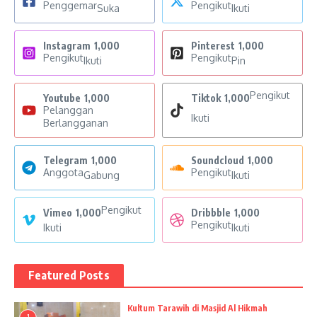
Penggemar
Pengikut
Suka
Ikuti
Instagram
1,000
Pinterest
1,000
Pengikut
Pengikut
Ikuti
Pin
Pengikut
Youtube
1,000
Tiktok
1,000
Pelanggan
Ikuti
Berlangganan
Telegram
1,000
Soundcloud
1,000
Anggota
Pengikut
Gabung
Ikuti
Pengikut
Vimeo
1,000
Dribbble
1,000
Pengikut
Ikuti
Ikuti
Featured Posts
Kultum Tarawih di Masjid Al Hikmah