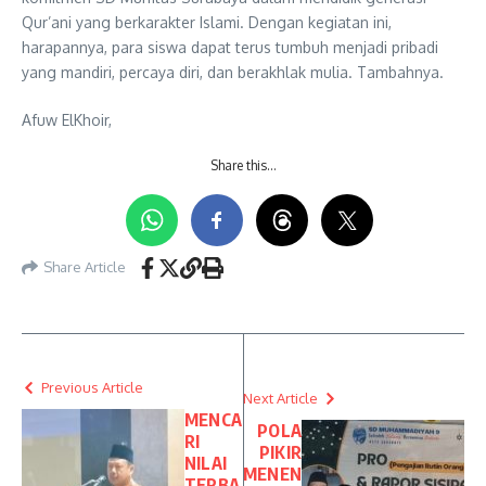
Qur’ani yang berkarakter Islami. Dengan kegiatan ini,
harapannya, para siswa dapat terus tumbuh menjadi pribadi
yang mandiri, percaya diri, dan berakhlak mulia. Tambahnya.
Afuw ElKhoir,
Share this…
Share Article
Previous Article
Next Article
MENCA
POLA
RI
PIKIR
NILAI
MENEN
TERBA