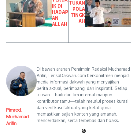
TUKAN
IK DI
POLA
HADAP
TINGK
AN
AH
ALLAH
Di bawah arahan Pemimpin Redaksi Muchamad
Arifin, LensaDakwah.com berkomitmen menjadi
media informasi dakwah yang menyajikan
berita aktual, berimbang, dan inspiratif. Setiap
tulisan—baik dari tim internal maupun
kontributor tamu—telah melalui proses kurasi
dan verifikasi faktual yang ketat guna
Pimred,
memastikan sajian konten yang amanah,
Muchamad
mencerdaskan, serta terbebas dari hoaks.
Arifin