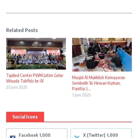
Related Posts
Tajdied Center PWM Jatim Gelar
Masjid Al Mukhlish Kemayoran
Wisuda Tahfidz ke-IX
Sembelih 16 Hewan Kurban,
22 Juni 2025
Panitia: J ...
7 Juni 2025
Social Icons
Facebook
1,000
X (Twitter)
1,000