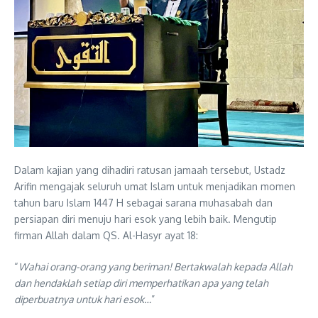
Dalam kajian yang dihadiri ratusan jamaah tersebut, Ustadz
Arifin mengajak seluruh umat Islam untuk menjadikan momen
tahun baru Islam 1447 H sebagai sarana muhasabah dan
persiapan diri menuju hari esok yang lebih baik. Mengutip
firman Allah dalam QS. Al-Hasyr ayat 18:
“
Wahai orang-orang yang beriman! Bertakwalah kepada Allah
dan hendaklah setiap diri memperhatikan apa yang telah
diperbuatnya untuk hari esok…
”