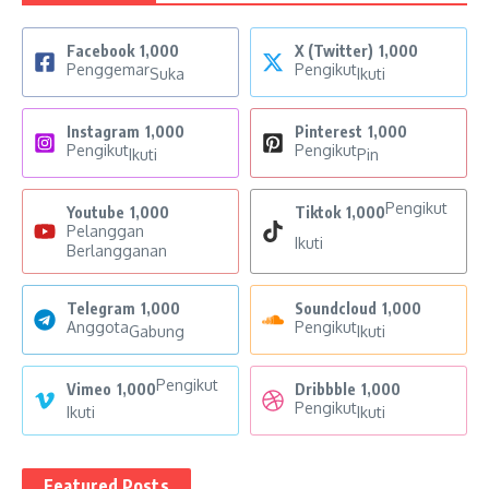
Facebook
1,000
X (Twitter)
1,000
Penggemar
Pengikut
Suka
Ikuti
Instagram
1,000
Pinterest
1,000
Pengikut
Pengikut
Ikuti
Pin
Pengikut
Youtube
1,000
Tiktok
1,000
Pelanggan
Ikuti
Berlangganan
Telegram
1,000
Soundcloud
1,000
Anggota
Pengikut
Gabung
Ikuti
Pengikut
Vimeo
1,000
Dribbble
1,000
Pengikut
Ikuti
Ikuti
Featured Posts