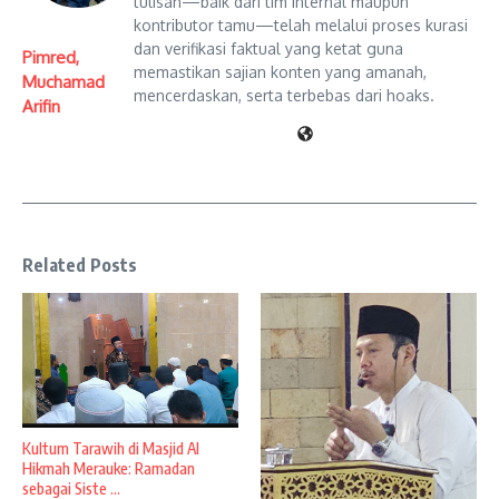
tulisan—baik dari tim internal maupun
kontributor tamu—telah melalui proses kurasi
dan verifikasi faktual yang ketat guna
Pimred,
memastikan sajian konten yang amanah,
Muchamad
mencerdaskan, serta terbebas dari hoaks.
Arifin
Related Posts
Kultum Tarawih di Masjid Al
Hikmah Merauke: Ramadan
sebagai Siste ...