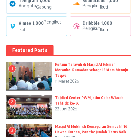
Telegram
1,000
Soundcloud
1,000
Anggota
Pengikut
Gabung
Ikuti
Pengikut
Vimeo
1,000
Dribbble
1,000
Pengikut
Ikuti
Ikuti
Featured Posts
Kultum Tarawih di Masjid Al Hikmah
1
Merauke: Ramadan sebagai Sistem Menuju
Taqwa
11 Maret 2026
Tajdied Center PWM Jatim Gelar Wisuda
2
Tahfidz ke-IX
22 Juni 2025
Masjid Al Mukhlish Kemayoran Sembelih 16
3
Hewan Kurban, Panitia: Jumlah Terus Naik