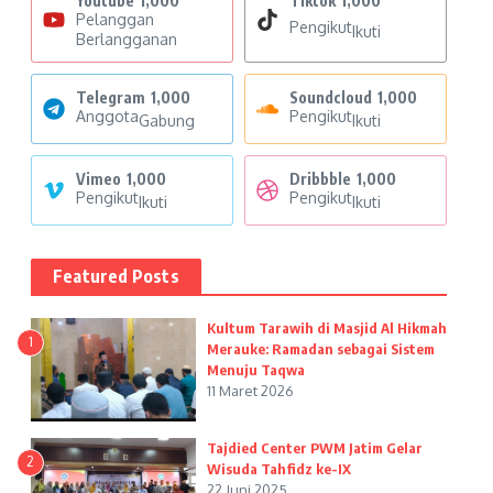
Youtube
1,000
Tiktok
1,000
Pelanggan
Pengikut
Ikuti
Berlangganan
Telegram
1,000
Soundcloud
1,000
Anggota
Pengikut
Gabung
Ikuti
Vimeo
1,000
Dribbble
1,000
Pengikut
Pengikut
Ikuti
Ikuti
Featured Posts
Kultum Tarawih di Masjid Al Hikmah
1
Merauke: Ramadan sebagai Sistem
Menuju Taqwa
11 Maret 2026
Tajdied Center PWM Jatim Gelar
2
Wisuda Tahfidz ke-IX
22 Juni 2025