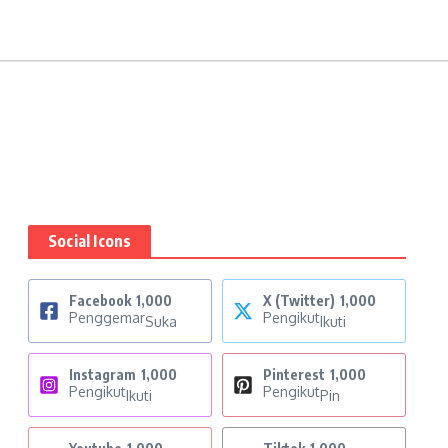
Social Icons
Facebook
1,000
X (Twitter)
1,000
Penggemar
Pengikut
Suka
Ikuti
Instagram
1,000
Pinterest
1,000
Pengikut
Pengikut
Ikuti
Pin