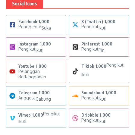
Social Icons
Facebook
1,000
X (Twitter)
1,000
Penggemar
Pengikut
Suka
Ikuti
Instagram
1,000
Pinterest
1,000
Pengikut
Pengikut
Ikuti
Pin
Pengikut
Youtube
1,000
Tiktok
1,000
Pelanggan
Ikuti
Berlangganan
Telegram
1,000
Soundcloud
1,000
Anggota
Pengikut
Gabung
Ikuti
Pengikut
Vimeo
1,000
Dribbble
1,000
Pengikut
Ikuti
Ikuti