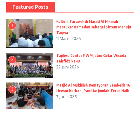
Featured Posts
Kultum Tarawih di Masjid Al Hikmah
1
Merauke: Ramadan sebagai Sistem Menuju
Taqwa
11 Maret 2026
Tajdied Center PWM Jatim Gelar Wisuda
2
Tahfidz ke-IX
22 Juni 2025
Masjid Al Mukhlish Kemayoran Sembelih 16
3
Hewan Kurban, Panitia: Jumlah Terus Naik
7 Juni 2025