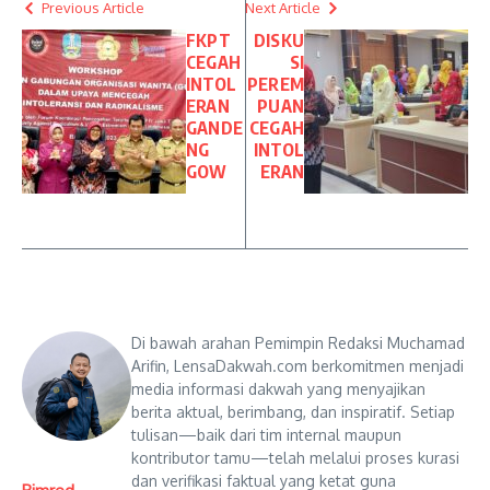
Previous Article
Next Article
FKPT
DISKU
CEGAH
SI
INTOL
PEREM
ERAN
PUAN
GANDE
CEGAH
NG
INTOL
GOW
ERAN
Di bawah arahan Pemimpin Redaksi Muchamad
Arifin, LensaDakwah.com berkomitmen menjadi
media informasi dakwah yang menyajikan
berita aktual, berimbang, dan inspiratif. Setiap
tulisan—baik dari tim internal maupun
kontributor tamu—telah melalui proses kurasi
dan verifikasi faktual yang ketat guna