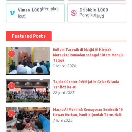
Pengikut
Vimeo
1,000
Dribbble
1,000
Pengikut
Ikuti
Ikuti
Featured Posts
Kultum Tarawih di Masjid Al Hikmah
1
Merauke: Ramadan sebagai Sistem Menuju
Taqwa
11 Maret 2026
Tajdied Center PWM Jatim Gelar Wisuda
2
Tahfidz ke-IX
22 Juni 2025
Masjid Al Mukhlish Kemayoran Sembelih 16
3
Hewan Kurban, Panitia: Jumlah Terus Naik
7 Juni 2025