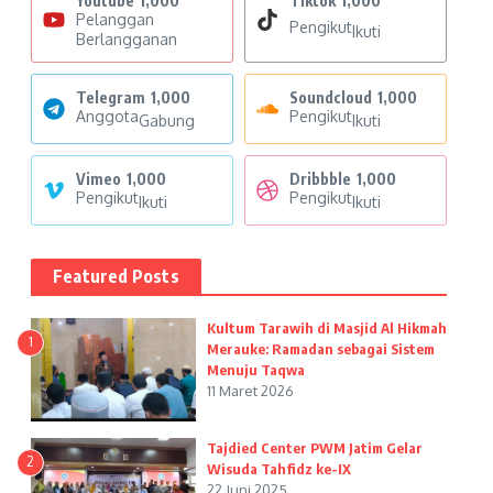
Youtube
1,000
Tiktok
1,000
Pelanggan
Pengikut
Ikuti
Berlangganan
Telegram
1,000
Soundcloud
1,000
Anggota
Pengikut
Gabung
Ikuti
Vimeo
1,000
Dribbble
1,000
Pengikut
Pengikut
Ikuti
Ikuti
Featured Posts
Kultum Tarawih di Masjid Al Hikmah
1
Merauke: Ramadan sebagai Sistem
Menuju Taqwa
11 Maret 2026
Tajdied Center PWM Jatim Gelar
2
Wisuda Tahfidz ke-IX
22 Juni 2025