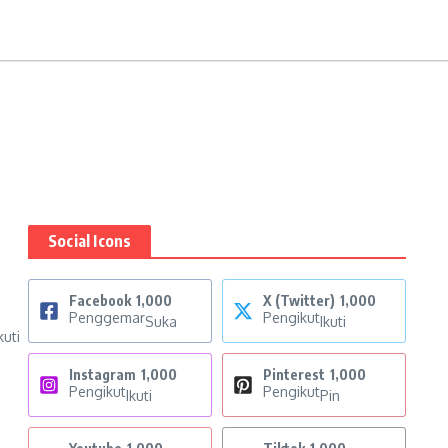
Social Icons
Facebook
1,000
X (Twitter)
1,000
Penggemar
Pengikut
Suka
Ikuti
uti
Instagram
1,000
Pinterest
1,000
Pengikut
Pengikut
Ikuti
Pin