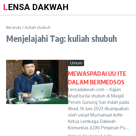
LENSA DAKWAH
Beranda
/
kuliah shubuh
Menjelajahi Tag: kuliah shubuh
Umum
MEWASPADAI UU ITE
DALAM BERMEDSOS
Lensadakwah.com – Kajian
Ahad ba’da shubuh di Masjid
Perum Gunung Sari Indah pada
Ahad, 16 Juni 2023 disampaikan
oleh ustad Muchamad Arifin
Ketua Lembaga Dakwah
Komunitas (LDK) Pimpinan Pu...
Pimred, Muchamad Arifin