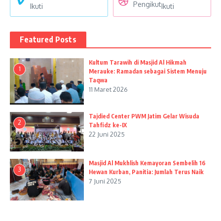
Pengikut
Ikuti
Ikuti
Featured Posts
Kultum Tarawih di Masjid Al Hikmah
1
Merauke: Ramadan sebagai Sistem Menuju
Taqwa
11 Maret 2026
Tajdied Center PWM Jatim Gelar Wisuda
2
Tahfidz ke-IX
22 Juni 2025
Masjid Al Mukhlish Kemayoran Sembelih 16
3
Hewan Kurban, Panitia: Jumlah Terus Naik
7 Juni 2025