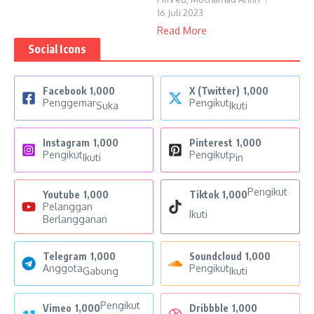
16 Juli 2023
Read More
Social Icons
Facebook
1,000
X (Twitter)
1,000
Penggemar
Pengikut
Suka
Ikuti
Instagram
1,000
Pinterest
1,000
Pengikut
Pengikut
Ikuti
Pin
Pengikut
Youtube
1,000
Tiktok
1,000
Pelanggan
Ikuti
Berlangganan
Telegram
1,000
Soundcloud
1,000
Anggota
Pengikut
Gabung
Ikuti
Pengikut
Vimeo
1,000
Dribbble
1,000