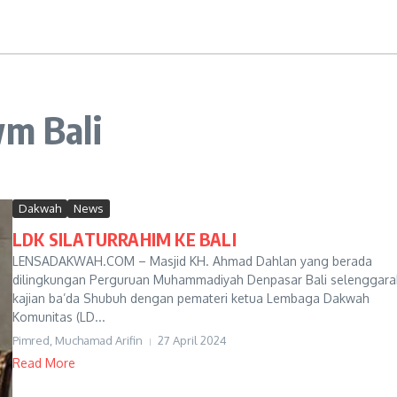
wm Bali
Dakwah
News
LDK SILATURRAHIM KE BALI
LENSADAKWAH.COM – Masjid KH. Ahmad Dahlan yang berada
dilingkungan Perguruan Muhammadiyah Denpasar Bali selenggar
kajian ba’da Shubuh dengan pemateri ketua Lembaga Dakwah
Komunitas (LD...
Pimred, Muchamad Arifin
27 April 2024
Read More