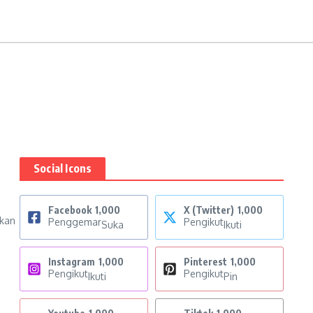
Social Icons
Facebook
1,000
X (Twitter)
1,000
akan
Penggemar
Pengikut
Suka
Ikuti
Instagram
1,000
Pinterest
1,000
Pengikut
Pengikut
Ikuti
Pin