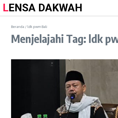
LENSA DAKWAH
Beranda
/
ldk pwm Bali
Menjelajahi Tag: ldk p