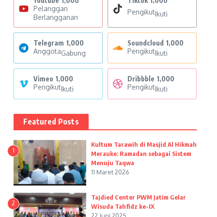
Youtube
1,000
Tiktok
1,000
Pelanggan
Pengikut
Ikuti
Berlangganan
Telegram
1,000
Soundcloud
1,000
Anggota
Pengikut
Gabung
Ikuti
Vimeo
1,000
Dribbble
1,000
Pengikut
Pengikut
Ikuti
Ikuti
Featured Posts
Kultum Tarawih di Masjid Al Hikmah
1
Merauke: Ramadan sebagai Sistem
Menuju Taqwa
11 Maret 2026
Tajdied Center PWM Jatim Gelar
2
Wisuda Tahfidz ke-IX
22 Juni 2025