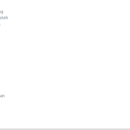
ng
 oleh
.
pan