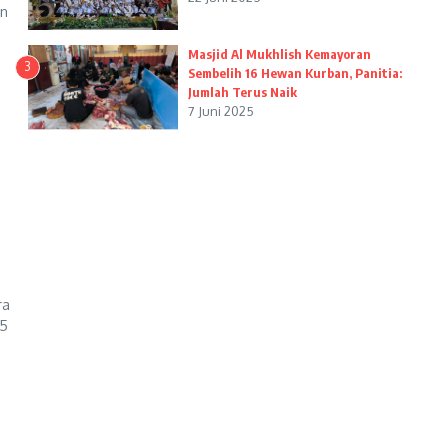
an
Masjid Al Mukhlish Kemayoran
3
Sembelih 16 Hewan Kurban, Panitia:
Jumlah Terus Naik
7 Juni 2025
ra
25