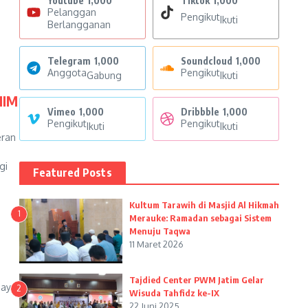
Youtube
1,000
Tiktok
1,000
Pelanggan
Pengikut
Ikuti
Berlangganan
Telegram
1,000
Soundcloud
1,000
Anggota
Pengikut
Gabung
Ikuti
MIM
Vimeo
1,000
Dribbble
1,000
Pengikut
Pengikut
Ikuti
Ikuti
eran
gi
Featured Posts
Kultum Tarawih di Masjid Al Hikmah
1
Merauke: Ramadan sebagai Sistem
Menuju Taqwa
11 Maret 2026
Tajdied Center PWM Jatim Gelar
baya
2
Wisuda Tahfidz ke-IX
22 Juni 2025