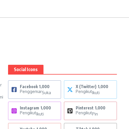
Social Icons
r
Facebook
1,000
X (Twitter)
1,000
Penggemar
Pengikut
Suka
Ikuti
ni
Instagram
1,000
Pinterest
1,000
Pengikut
Pengikut
Ikuti
Pin