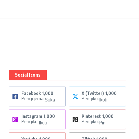
Social Icons
Facebook
1,000
X (Twitter)
1,000
Penggemar
Pengikut
Suka
Ikuti
Instagram
1,000
Pinterest
1,000
Pengikut
Pengikut
Ikuti
Pin