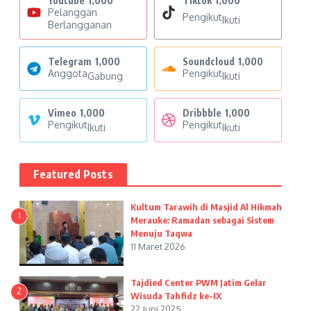
Youtube
1,000
Tiktok
1,000
Pelanggan
Pengikut
Ikuti
Berlangganan
Telegram
1,000
Soundcloud
1,000
Anggota
Pengikut
Gabung
Ikuti
Vimeo
1,000
Dribbble
1,000
Pengikut
Pengikut
Ikuti
Ikuti
Featured Posts
Kultum Tarawih di Masjid Al Hikmah
1
Merauke: Ramadan sebagai Sistem
Menuju Taqwa
11 Maret 2026
Tajdied Center PWM Jatim Gelar
2
Wisuda Tahfidz ke-IX
22 Juni 2025