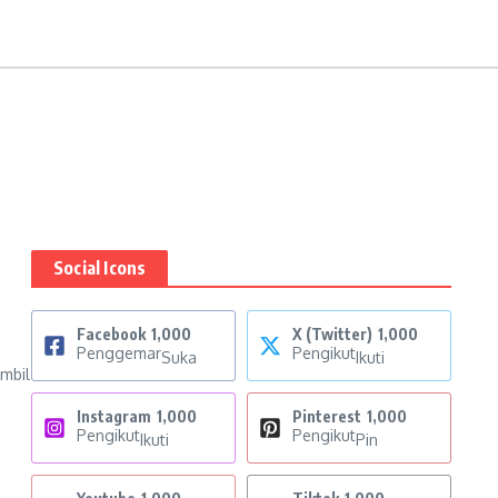
Social Icons
Facebook
1,000
X (Twitter)
1,000
Penggemar
Pengikut
Suka
Ikuti
mbil
Instagram
1,000
Pinterest
1,000
Pengikut
Pengikut
Ikuti
Pin