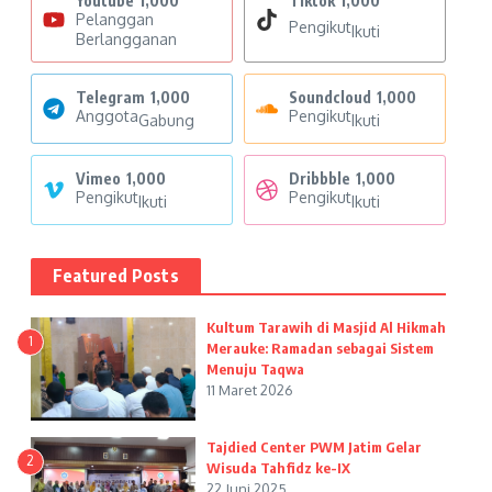
Youtube
1,000
Tiktok
1,000
Pelanggan
Pengikut
Ikuti
Berlangganan
Telegram
1,000
Soundcloud
1,000
Anggota
Pengikut
Gabung
Ikuti
Vimeo
1,000
Dribbble
1,000
Pengikut
Pengikut
Ikuti
Ikuti
Featured Posts
Kultum Tarawih di Masjid Al Hikmah
1
Merauke: Ramadan sebagai Sistem
Menuju Taqwa
11 Maret 2026
Tajdied Center PWM Jatim Gelar
2
Wisuda Tahfidz ke-IX
22 Juni 2025