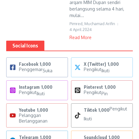
arqam MIM Dupan sendiri
berlangsung selama 4 hari,
mulai...
Pimred, Muchamad Arifin
4 April 2024
Read More
Social Icons
Facebook
1,000
X (Twitter)
1,000
Penggemar
Pengikut
Suka
Ikuti
Instagram
1,000
Pinterest
1,000
Pengikut
Pengikut
Ikuti
Pin
Pengikut
Youtube
1,000
Tiktok
1,000
Pelanggan
Ikuti
Berlangganan
Telegram
1,000
Soundcloud
1,000