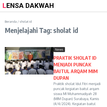
LENSA DAKWAH
Beranda
/
sholat id
Menjelajahi Tag: sholat id
News
PRAKTIK SHOLAT ID
MENJADI PUNCAK
BAITUL ARQAM MIM
DUPAN
Praktik sholat Idul Fitri menjadi
puncak kegiatan baitul arqam
siswa MI Muhammadiyah 28
(MIM Dupan) Surabaya, Kamis
(4/4/2024). Kegiatan baitul