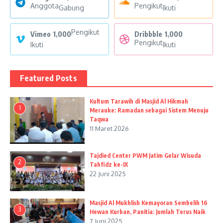
Anggota
Pengikut
Gabung
Ikuti
Pengikut
Vimeo
1,000
Dribbble
1,000
Pengikut
Ikuti
Ikuti
Featured Posts
Kultum Tarawih di Masjid Al Hikmah
1
Merauke: Ramadan sebagai Sistem Menuju
Taqwa
11 Maret 2026
Tajdied Center PWM Jatim Gelar Wisuda
2
Tahfidz ke-IX
22 Juni 2025
Masjid Al Mukhlish Kemayoran Sembelih 16
3
Hewan Kurban, Panitia: Jumlah Terus Naik
7 Juni 2025