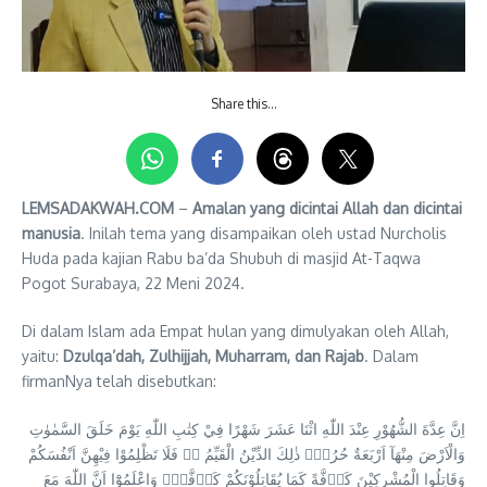
Share this…
LEMSADAKWAH.COM
–
Amalan yang dicintai Allah dan dicintai
manusia
. Inilah tema yang disampaikan oleh ustad Nurcholis
Huda pada kajian Rabu ba’da Shubuh di masjid At-Taqwa
Pogot Surabaya, 22 Meni 2024.
Di dalam Islam ada Empat hulan yang dimulyakan oleh Allah,
yaitu:
Dzulqa’dah, Zulhijjah, Muharram, dan Rajab
. Dalam
firmanNya telah disebutkan:
اِنَّ عِدَّةَ الشُّهُوْرِ عِنْدَ اللّٰهِ اثْنَا عَشَرَ شَهْرًا فِيْ كِتٰبِ اللّٰهِ يَوْمَ خَلَقَ السَّمٰوٰتِ
وَالْاَرْضَ مِنْهَآ اَرْبَعَةٌ حُرُمٌۗ ذٰلِكَ الدِّيْنُ الْقَيِّمُ ەۙ فَلَا تَظْلِمُوْا فِيْهِنَّ اَنْفُسَكُمْ
وَقَاتِلُوا الْمُشْرِكِيْنَ كَاۤفَّةً كَمَا يُقَاتِلُوْنَكُمْ كَاۤفَّةًۗ وَاعْلَمُوْٓا اَنَّ اللّٰهَ مَعَ