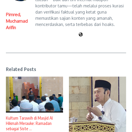
kontributor tamu—telah melalui proses kurasi
dan verifikasi faktual yang ketat guna
Pimred,
memastikan sajian konten yang amanah,
Muchamad
mencerdaskan, serta terbebas dari hoaks.
Arifin
Related Posts
Kultum Tarawih di Masjid Al
Hikmah Merauke: Ramadan
sebagai Siste ...