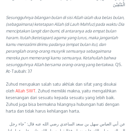
الْمُتَّقِيْنَ
Sesungguhnya bilangan bulan di sisi Allah ialah dua belas bulan,
(sebagaimana) ketetapan Allah (di Lauh Mahfuz) pada waktu Dia
menciptakan langit dan bumi, di antaranya ada empat bulan
haram. Itulah (ketetapan) agama yang lurus, maka janganlah
kamu menzalimi dirimu padanya (empat bulan itu), dan
perangilah orang-orang musyrik semuanya sebagaimana
mereka pun memerangi kamu semuanya. Ketahuilah bahwa
sesungguhnya Allah bersama orang-orang yang bertakwa.
QS.
At-Taubah: 37
Zuhud merupakan salah satu akhlak dan sifat yang disukai
oleh
Allah SWT
. Zuhud memiliki makna, yaitu mengalihkan
kesenangan dari sesuatu kepada sesuatu yang lebih baik.
Zuhud juga bisa bermakna hilangnya hubungan hati dengan
harta dan tidak harus kehilangan harta.
عن أبي العباس سهل بن سعد الساعدي رضي الله عنه قال: “جاء رجل
إلى النبي صلى الله عليه وسلم فقال: يا رسول الله، دلني على عمل إذا