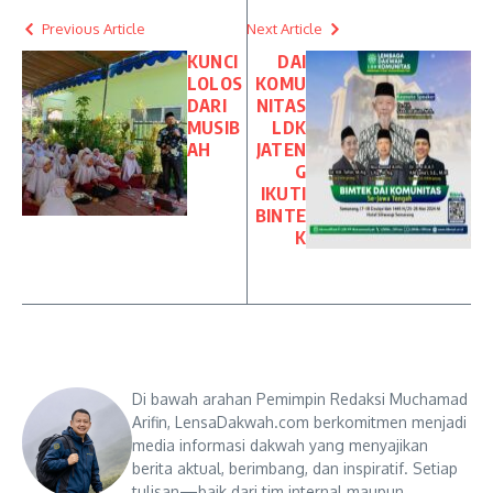
Previous Article
Next Article
KUNCI
DAI
LOLOS
KOMU
DARI
NITAS
MUSIB
LDK
AH
JATEN
G
IKUTI
BINTE
K
Di bawah arahan Pemimpin Redaksi Muchamad
Arifin, LensaDakwah.com berkomitmen menjadi
media informasi dakwah yang menyajikan
berita aktual, berimbang, dan inspiratif. Setiap
tulisan—baik dari tim internal maupun