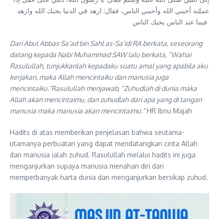
عملته أحبني الله وأحبني الناس، فقال: ازهد في الدنيا يحبك الله وازهد
فيما عند الناس يحبك الناس
Dari Abul Abbas Sa’ad bin Sahl as-Sa’idi RA berkata, seseorang
datang kepada Nabi Muhammad SAW lalu berkata, “Wahai
Rasulullah, tunjukkanlah kepadaku suatu amal yang apabila aku
kerjakan, maka Allah mencintaiku dan manusia juga
mencintaiku.”Rasulullah menjawab, “Zuhudlah di dunia maka
Allah akan mencintaimu, dan zuhudlah dari apa yang di tangan
manusia maka manusia akan mencintaimu.”
HR Ibnu Majah
Hadits di atas memberikan penjelasan bahwa seutama-
utamanya perbuatan yang dapat mendatangkan cinta Allah
dan manusia ialah zuhud. Rasulullah melalui hadits ini juga
menganjurkan supaya manusia menahan diri dari
memperbanyak harta dunia dan menganjurkan bersikap zuhud.