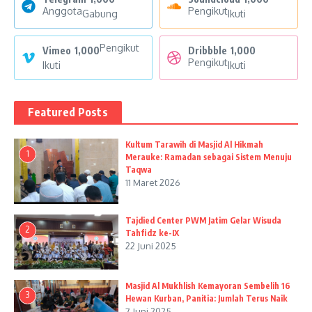
Anggota
Pengikut
Gabung
Ikuti
Pengikut
Vimeo
1,000
Dribbble
1,000
Pengikut
Ikuti
Ikuti
Featured Posts
Kultum Tarawih di Masjid Al Hikmah
1
Merauke: Ramadan sebagai Sistem Menuju
Taqwa
11 Maret 2026
Tajdied Center PWM Jatim Gelar Wisuda
2
Tahfidz ke-IX
22 Juni 2025
Masjid Al Mukhlish Kemayoran Sembelih 16
3
Hewan Kurban, Panitia: Jumlah Terus Naik
7 Juni 2025