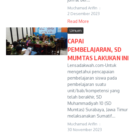
Muchamad Arifin
2 Desember 2023
Read More
Umum
CAPAI
PEMBELAJARAN, SD
MUMTAS LAKUKAN INI
Lensadakwah.com-Untuk
mengetahui pencapaian
pembelajaran siswa pada
pembelajaran suatu
unit/bab/kompetensi yang
telah berakhir, SD
Muhammadiyah 10 (SD
Mumtas) Surabaya, Jawa Timur
melaksanakan Sumatif...
Muchamad Arifin
30 November 2023