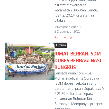
estafet mewarnai se
kecamatan Bubutan. Sabtu,
(02/12/2023) Kegiatan ini
dilaksan...
Muchamad Arifin
2 Desember 2023
Read More
Umum
JUMAT BERKAH, SDM
DUBES BERBAGI NASI
BUNGKUS
Lensadakwah.com – SD
Muhammadiyah 12 Surabaya
(SDM dubes) sekolah yang
beralamat di jalan Dupak Jaya V
/ 21-29 Kelurahan Jepara
Kecamatan Bubutan Kota
Surabaya. Mempunyai progam
jum’at ber...