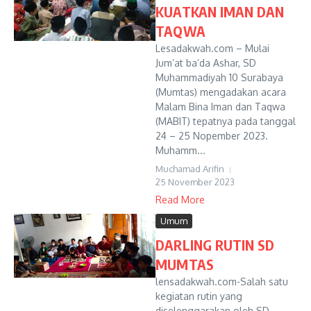
KUATKAN IMAN DAN
TAQWA
Lesadakwah.com – Mulai
Jum’at ba’da Ashar, SD
Muhammadiyah 10 Surabaya
(Mumtas) mengadakan acara
Malam Bina Iman dan Taqwa
(MABIT) tepatnya pada tanggal
24 – 25 Nopember 2023.
Muhamm...
Muchamad Arifin
25 November 2023
Read More
Umum
DARLING RUTIN SD
MUMTAS
lensadakwah.com-Salah satu
kegiatan rutin yang
diselenggarakan oleh SD