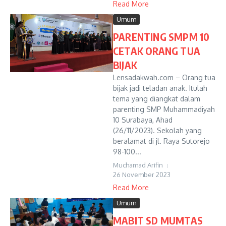
Read More
Umum
PARENTING SMPM 10
CETAK ORANG TUA
BIJAK
Lensadakwah.com – Orang tua
bijak jadi teladan anak. Itulah
tema yang diangkat dalam
parenting SMP Muhammadiyah
10 Surabaya, Ahad
(26/11/2023). Sekolah yang
beralamat di jl. Raya Sutorejo
98-100...
Muchamad Arifin
26 November 2023
Read More
Umum
MABIT SD MUMTAS