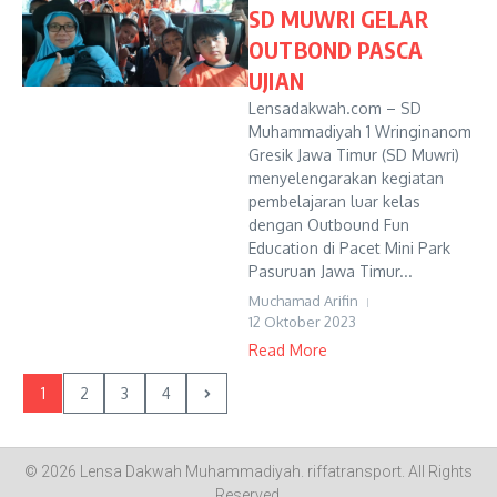
SD MUWRI GELAR
OUTBOND PASCA
UJIAN
Lensadakwah.com – SD
Muhammadiyah 1 Wringinanom
Gresik Jawa Timur (SD Muwri)
menyelengarakan kegiatan
pembelajaran luar kelas
dengan Outbound Fun
Education di Pacet Mini Park
Pasuruan Jawa Timur...
Muchamad Arifin
12 Oktober 2023
Read More
1
2
3
4
© 2026 Lensa Dakwah Muhammadiyah.
riffatransport
. All Rights
Reserved.