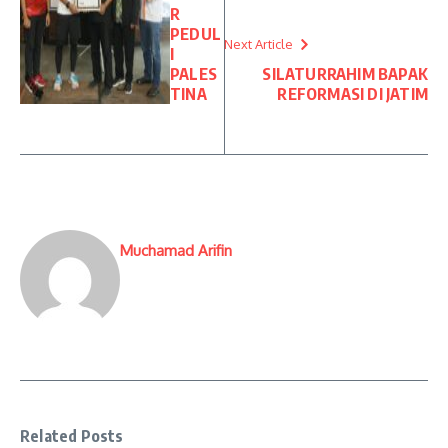
R
PEDUL
Next Article
I
PALES
SILATURRAHIM BAPAK
TINA
REFORMASI DI JATIM
Muchamad Arifin
Related Posts