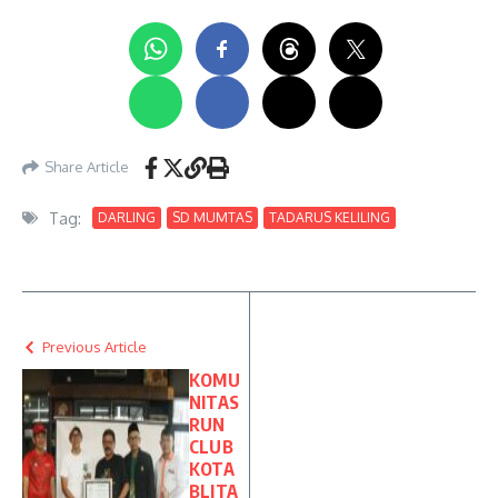
Share Article
Tag:
DARLING
SD MUMTAS
TADARUS KELILING
Previous Article
KOMU
NITAS
RUN
CLUB
KOTA
BLITA