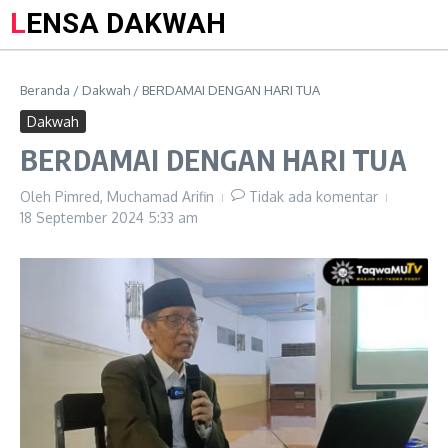
LENSA DAKWAH
Beranda
/
Dakwah
/
BERDAMAI DENGAN HARI TUA
Dakwah
BERDAMAI DENGAN HARI TUA
Oleh
Pimred, Muchamad Arifin
Tidak ada komentar
18 September 2024
5:33 am