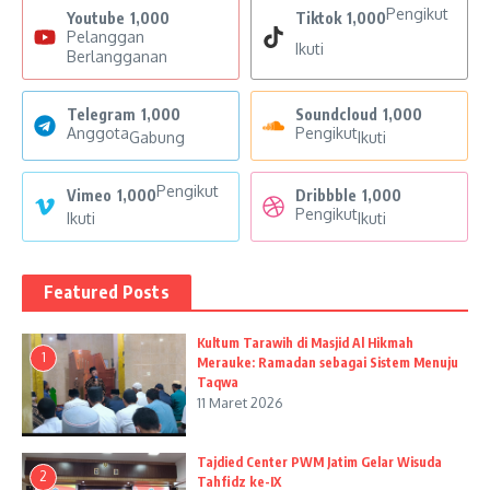
Pengikut
Youtube
1,000
Tiktok
1,000
Pelanggan
Ikuti
Berlangganan
Telegram
1,000
Soundcloud
1,000
Anggota
Pengikut
Gabung
Ikuti
Pengikut
Vimeo
1,000
Dribbble
1,000
Pengikut
Ikuti
Ikuti
Featured Posts
Kultum Tarawih di Masjid Al Hikmah
1
Merauke: Ramadan sebagai Sistem Menuju
Taqwa
11 Maret 2026
Tajdied Center PWM Jatim Gelar Wisuda
2
Tahfidz ke-IX