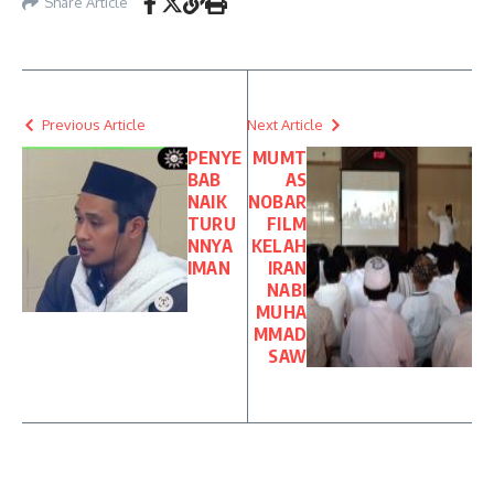
Share Article
Previous Article
Next Article
PENYE
MUMT
BAB
AS
NAIK
NOBAR
TURU
FILM
NNYA
KELAH
IMAN
IRAN
NABI
MUHA
MMAD
SAW