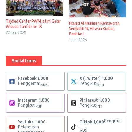
Tajdied Center PWM Jatim Gelar
Masjid Al Mukhlish Kemayoran
Wisuda Tahfidz ke-IX
Sembelih 16 Hewan Kurban,
22 Juni 2025
Panitia: J ...
7 Juni 2025
Social Icons
Facebook
1,000
X (Twitter)
1,000
Penggemar
Pengikut
Suka
Ikuti
Instagram
1,000
Pinterest
1,000
Pengikut
Pengikut
Ikuti
Pin
Pengikut
Youtube
1,000
Tiktok
1,000
Pelanggan
Ikuti