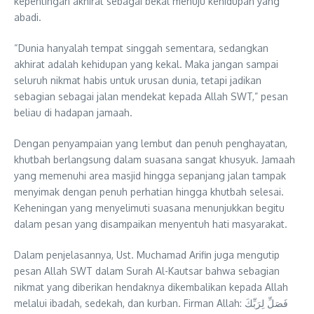
kepentingan akhirat sebagai bekal menuju kehidupan yang
abadi.
“Dunia hanyalah tempat singgah sementara, sedangkan
akhirat adalah kehidupan yang kekal. Maka jangan sampai
seluruh nikmat habis untuk urusan dunia, tetapi jadikan
sebagian sebagai jalan mendekat kepada Allah SWT,” pesan
beliau di hadapan jamaah.
Dengan penyampaian yang lembut dan penuh penghayatan,
khutbah berlangsung dalam suasana sangat khusyuk. Jamaah
yang memenuhi area masjid hingga sepanjang jalan tampak
menyimak dengan penuh perhatian hingga khutbah selesai.
Keheningan yang menyelimuti suasana menunjukkan begitu
dalam pesan yang disampaikan menyentuh hati masyarakat.
Dalam penjelasannya, Ust. Muchamad Arifin juga mengutip
pesan Allah SWT dalam Surah Al-Kautsar bahwa sebagian
nikmat yang diberikan hendaknya dikembalikan kepada Allah
melalui ibadah, sedekah, dan kurban. Firman Allah: فَصَلِّ لِرَبِّكَ