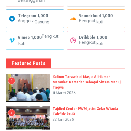
Berlangganan
Telegram
1,000
Soundcloud
1,000
Anggota
Pengikut
Gabung
Ikuti
Pengikut
Vimeo
1,000
Dribbble
1,000
Pengikut
Ikuti
Ikuti
Featured Posts
Kultum Tarawih di Masjid Al Hikmah
1
Merauke: Ramadan sebagai Sistem Menuju
Taqwa
11 Maret 2026
Tajdied Center PWM Jatim Gelar Wisuda
2
Tahfidz ke-IX
22 Juni 2025