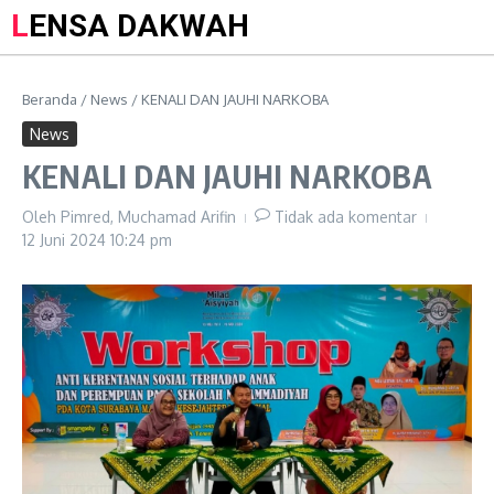
LENSA DAKWAH
Beranda
/
News
/
KENALI DAN JAUHI NARKOBA
News
KENALI DAN JAUHI NARKOBA
Oleh
Pimred, Muchamad Arifin
Tidak ada komentar
12 Juni 2024
10:24 pm