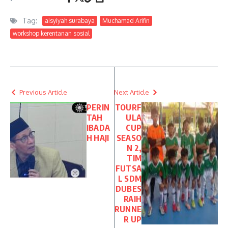
Tag:
aisyiyah surabaya
Muchamad Arifin
workshop kerentanan sosial
Previous Article
Next Article
PERIN
TOURF
TAH
ULA
IBADA
CUP
H HAJI
SEASO
N 2,
TIM
FUTSA
L SDM
DUBES
RAIH
RUNNE
R UP