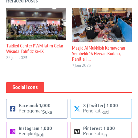
Related Posts
Tajdied Center PWM Jatim Gelar
Masjid Al Mukhlish Kemayoran
Wisuda Tahfidz ke-IX
Sembelih 16 Hewan Kurban,
22 Juni 2025
Panitia: J ...
7 Juni 2025
Social Icons
Facebook
1,000
X (Twitter)
1,000
Penggemar
Pengikut
Suka
Ikuti
Instagram
1,000
Pinterest
1,000
Pengikut
Pengikut
Ikuti
Pin