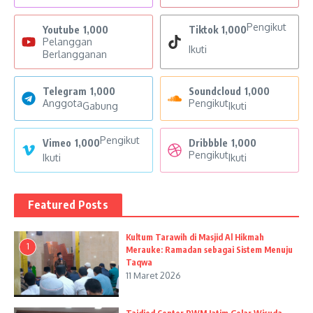
Pengikut
Youtube
1,000
Tiktok
1,000
Pelanggan
Ikuti
Berlangganan
Telegram
1,000
Soundcloud
1,000
Anggota
Pengikut
Gabung
Ikuti
Pengikut
Vimeo
1,000
Dribbble
1,000
Pengikut
Ikuti
Ikuti
Featured Posts
Kultum Tarawih di Masjid Al Hikmah
1
Merauke: Ramadan sebagai Sistem Menuju
Taqwa
11 Maret 2026