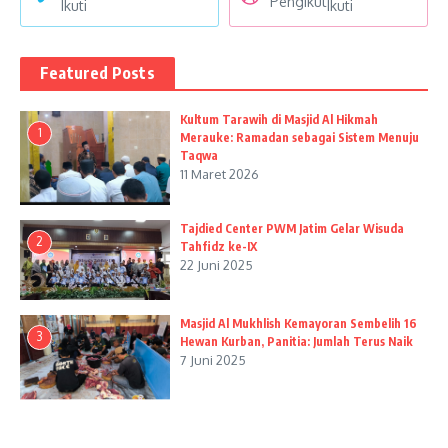
Pengikut
Ikuti
Ikuti
Featured Posts
Kultum Tarawih di Masjid Al Hikmah
1
Merauke: Ramadan sebagai Sistem Menuju
Taqwa
11 Maret 2026
Tajdied Center PWM Jatim Gelar Wisuda
2
Tahfidz ke-IX
22 Juni 2025
Masjid Al Mukhlish Kemayoran Sembelih 16
3
Hewan Kurban, Panitia: Jumlah Terus Naik
7 Juni 2025