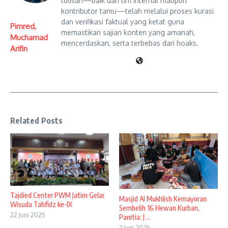
tulisan—baik dari tim internal maupun
kontributor tamu—telah melalui proses kurasi
dan verifikasi faktual yang ketat guna
Pimred,
memastikan sajian konten yang amanah,
Muchamad
mencerdaskan, serta terbebas dari hoaks.
Arifin
Related Posts
Tajdied Center PWM Jatim Gelar
Masjid Al Mukhlish Kemayoran
Wisuda Tahfidz ke-IX
Sembelih 16 Hewan Kurban,
22 Juni 2025
Panitia: J ...
7 Juni 2025