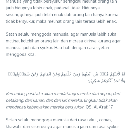
Manusia yang tidak bersyukur seringkali melihat orang lain
jauh hidupnya lebih enak, padahal tidak. Hidupnya
sesungguhnya jauh lebih enak dati orang lain hanya karena
tidak bersyukur, maka melihat orang lain terasa lebih enak.
Setan selalu menggoda manusia, agar manusia lebih suka
melihat kelebihan orang lain dan merasa dirinya kurang agar
manusia jauh dari syukur. Hati-hati dengan cara syetan
menggoda kita.
ثُمَّ لَاٰتِيَنَّهُمْ مِّنْۢ بَيْنِ اَيْدِيْهِمْ وَمِنْ خَلْفِهِمْ وَعَنْ اَيْمَانِهِمْ وَعَنْ شَمَاۤىِٕلِهِمْۗ
وَلَا تَجِدُ اَكْثَرَهُمْ شٰكِرِيْنَ
Kemudian, pasti aku akan mendatangi mereka dari depan, dari
belakang, dari kanan, dan dari kiri mereka. Engkau tidak akan
mendapati kebanyakan mereka bersyukur
. QS. Al A’raf: 17
Setan selalu menggoga manusia dari rasa takut, cemas,
khawatir dan seterusnya agar manusia jauh dari rasa syukur