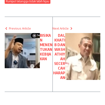
Rumput tetangga tidak lebih hijau
Previous Article
Next Article
BISIKA
DAI,
N
KHATI
MENEN
B DAN
TUKAN
WASH
KEBIJA
ATHIY
KAN
AH
SECER
CAH
HARAP
AN