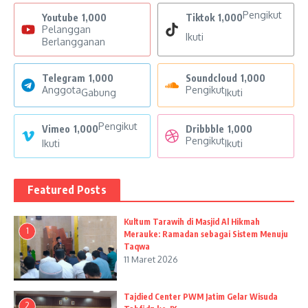
Pengikut
Youtube
1,000
Tiktok
1,000
Pelanggan
Ikuti
Berlangganan
Telegram
1,000
Soundcloud
1,000
Anggota
Pengikut
Gabung
Ikuti
Pengikut
Vimeo
1,000
Dribbble
1,000
Pengikut
Ikuti
Ikuti
Featured Posts
Kultum Tarawih di Masjid Al Hikmah
1
Merauke: Ramadan sebagai Sistem Menuju
Taqwa
11 Maret 2026
Tajdied Center PWM Jatim Gelar Wisuda
2