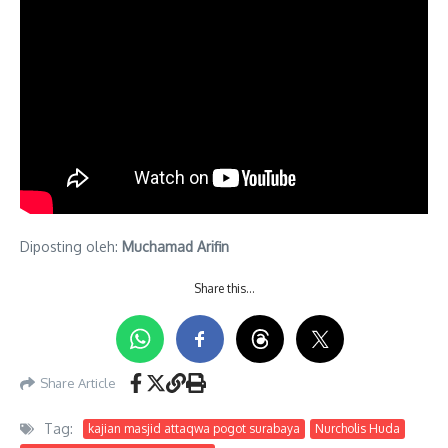
Diposting oleh:
Muchamad Arifin
Share this…
Share Article
Tag:
kajian masjid attaqwa pogot surabaya
Nurcholis Huda