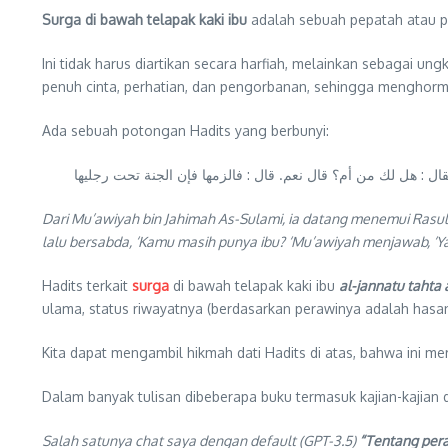
Surga di bawah telapak kaki ibu
adalah sebuah pepatah atau p
Ini tidak harus diartikan secara harfiah, melainkan sebagai 
penuh cinta, perhatian, dan pengorbanan, sehingga menghorm
Ada sebuah potongan Hadits yang berbunyi:
 : هل لك من أم؟ قال نعم. قال : فالزمها فإن الجنة تحت رجليها
Dari Mu’awiyah bin Jahimah As-Sulami, ia datang menemui Rasul
lalu bersabda, ‘Kamu masih punya ibu? ‘Mu’awiyah menjawab, ‘Y
Hadits terkait
surga
di bawah telapak kaki ibu
al-jannatu taht
ulama, status riwayatnya (berdasarkan perawinya adalah hasan
Kita dapat mengambil hikmah dati Hadits di atas, bahwa ini m
Dalam banyak tulisan dibeberapa buku termasuk kajian-kajian 
Salah satunya chat saya dengan default (GPT-3.5)
“Tentang per