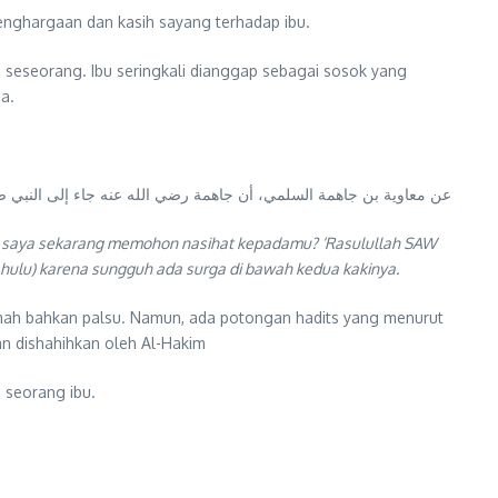
nghargaan dan kasih sayang terhadap ibu.
n seseorang. Ibu seringkali dianggap sebagai sosok yang
a.
عن معاوية بن جاهمة السلمي، أن جاهمة رضي الله عنه جاء إلى النبي صل
 dan saya sekarang memohon nasihat kepadamu? ‘Rasulullah SAW
ahulu) karena sungguh ada surga di bawah kedua kakinya.
emah bahkan palsu. Namun, ada potongan hadits yang menurut
an dishahihkan oleh Al-Hakim
 seorang ibu.