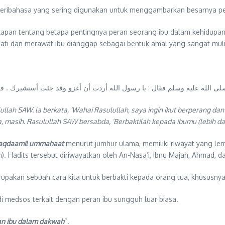
eribahasa yang sering digunakan untuk menggambarkan besarnya pe
ungkapan tentang betapa pentingnya peran seorang ibu dalam kehidupa
ati dan merawat ibu dianggap sebagai bentuk amal yang sangat muli
ى الله عليه وسلم فقال : يا رسول الله أردت أن أغزو وقد جئت أستشيرك . فقال
ullah SAW. la berkata, ‘Wahai Rasulullah, saya ingin ikut berperang
a, masih. Rasulullah SAW bersabda, ‘Berbaktilah kepada ibumu (lebih d
a aqdaamil ummahaat
menurut jumhur ulama, memiliki riwayat yang l
). Hadits tersebut diriwayatkan oleh An-Nasa’i, Ibnu Majah, Ahmad, d
erupakan sebuah cara kita untuk berbakti kepada orang tua, khususnya
di medsos terkait dengan peran ibu sungguh luar biasa.
an ibu dalam dakwah
“.