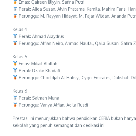
Emas: Qaireen Illiyyin, Safina Putri
Perak: Aliqa Susan, Alvin Pratama, Kamila, Mahira Faris, H
Perunggu: M. Rayyan Hidayat, M. Fajar Wildan, Ananda Putri
Kelas 4
Perak: Ahmad Alaydrus
Perunggu: Alfian Neiro, Ahmad Naufal, Qaila Susan, Safira Za
Kelas 5
Emas: Mikail Alallah
Perak: Dzakir Khadafi
Perunggu: Chodidjah Al-Habsyi, Cygni Emirates, Dalishah Dita
Kelas 6
Perak: Salmah Muna
Perunggu: Vanya Alfian, Aqila Rusdi
Prestasi ini menunjukkan bahwa pendidikan CERIA bukan hanya
sekolah yang penuh semangat dan dedikasi ini.