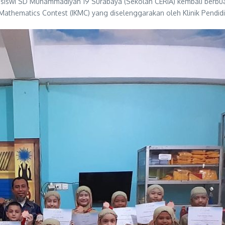
siswi SD Muhammadiyah 19 Surabaya (Sekolah CERIA) kembali berbuah
oo Mathematics Contest (IKMC) yang diselenggarakan oleh Klinik Pen