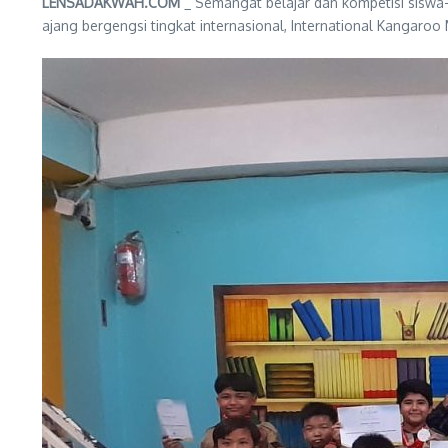
LENSADAKWAH.COM
_ Semangat belajar dan kompetisi siswa-
ajang bergengsi tingkat internasional, International Kangar