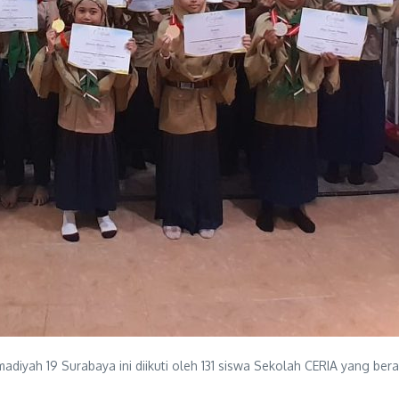
iyah 19 Surabaya ini diikuti oleh 131 siswa Sekolah CERIA yang beran