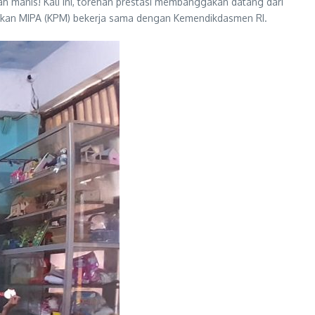
 manis! Kali ini, torehan prestasi membanggakan datang dari
didikan MIPA (KPM) bekerja sama dengan Kemendikdasmen RI.