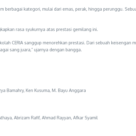
am berbagai kategori, mulai dari emas, perak, hingga perunggu. Se
pkan rasa syukurnya atas prestasi gemilang ini.
 Sekolah CERIA sanggup menorehkan prestasi. Dari sebuah keisenga
agai sang juara,” ujarnya dengan bangga.
wzya Bamahry, Ken Kusuma, M. Bayu Anggara
 Athaya, Abrizam Rafif, Ahmad Rayyan, Afkar Syamil