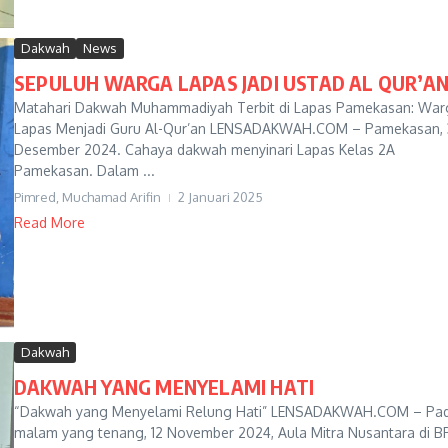
Dakwah
News
SEPULUH WARGA LAPAS JADI USTAD AL QUR’A
Matahari Dakwah Muhammadiyah Terbit di Lapas Pamekasan: War
Lapas Menjadi Guru Al-Qur’an LENSADAKWAH.COM – Pamekasan,
Desember 2024. Cahaya dakwah menyinari Lapas Kelas 2A
Pamekasan. Dalam ...
Pimred, Muchamad Arifin
2 Januari 2025
Read More
Dakwah
DAKWAH YANG MENYELAMI HATI
“Dakwah yang Menyelami Relung Hati” LENSADAKWAH.COM – Pa
malam yang tenang, 12 November 2024, Aula Mitra Nusantara di 