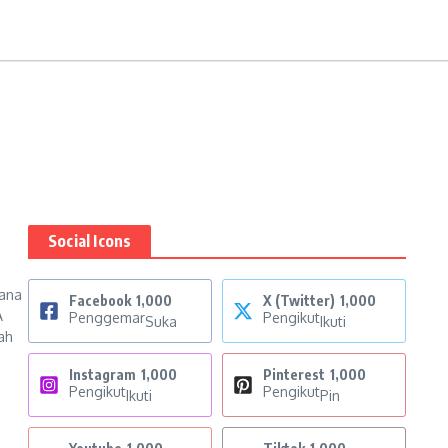
Social Icons
ana
Facebook
1,000
X (Twitter)
1,000
A
Penggemar
Pengikut
Suka
Ikuti
ah
Instagram
1,000
Pinterest
1,000
Pengikut
Pengikut
Ikuti
Pin