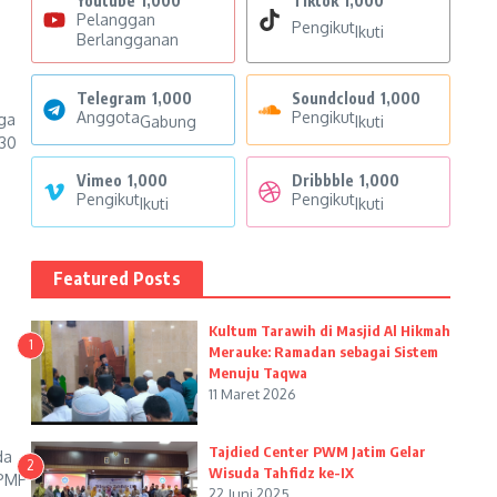
Youtube
1,000
Tiktok
1,000
Pelanggan
Pengikut
Ikuti
Berlangganan
N
Telegram
1,000
Soundcloud
1,000
Anggota
Pengikut
ga
Gabung
Ikuti
 30
Vimeo
1,000
Dribbble
1,000
Pengikut
Pengikut
Ikuti
Ikuti
Featured Posts
Kultum Tarawih di Masjid Al Hikmah
1
Merauke: Ramadan sebagai Sistem
Menuju Taqwa
11 Maret 2026
Tajdied Center PWM Jatim Gelar
da
2
Wisuda Tahfidz ke-IX
BPMP
22 Juni 2025