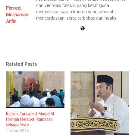
dan verifikasi faktual yang ketat guna
Pimred,
memastikan sajian konten yang amanah,
Muchamad
mencerdaskan, serta terbebas dari hoaks.
Arifin
Related Posts
Kultum Tarawih di Masjid Al
Hikmah Merauke: Ramadan
sebagai Siste ...
11 Maret 2026