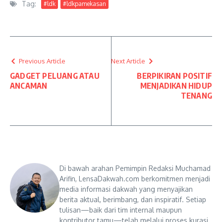
Tag:
#ldk
#ldkpamekasan
Previous Article
Next Article
GADGET PELUANG ATAU
BERPIKIRAN POSITIF
ANCAMAN
MENJADIKAN HIDUP
TENANG
Di bawah arahan Pemimpin Redaksi Muchamad
Arifin, LensaDakwah.com berkomitmen menjadi
media informasi dakwah yang menyajikan
berita aktual, berimbang, dan inspiratif. Setiap
tulisan—baik dari tim internal maupun
kontributor tamu—telah melalui proses kurasi