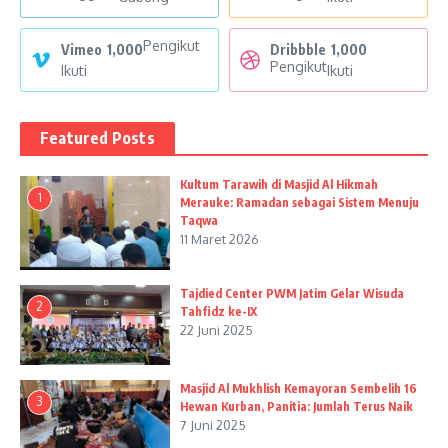
Pengikut
Vimeo
1,000
Dribbble
1,000
Pengikut
Ikuti
Ikuti
Featured Posts
Kultum Tarawih di Masjid Al Hikmah
1
Merauke: Ramadan sebagai Sistem Menuju
Taqwa
11 Maret 2026
Tajdied Center PWM Jatim Gelar Wisuda
2
Tahfidz ke-IX
22 Juni 2025
Masjid Al Mukhlish Kemayoran Sembelih 16
3
Hewan Kurban, Panitia: Jumlah Terus Naik
7 Juni 2025