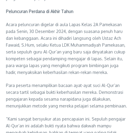
Peluncuran Perdana di Akhir Tahun
Acara peluncuran digelar di aula Lapas Kelas 2A Pamekasan
pada Senin, 30 Desember 2024, dengan suasana penuh haru
dan kebanggaan. Acara ini dihadiri langsung oleh Ustaz Ach
Fawaid, S.Hum, selaku Ketua LDK Muhammadiyah Pamekasan,
serta sepuluh guru Al-Qur’an yang baru saja dinyatakan cukup
kompeten sebagai pendamping mengajar di lapas. Selain itu,
para warga lapas yang mengikuti program bimbingan juga
hadir, menyaksikan keberhasilan rekan-rekan mereka.
Para peserta menampilkan bacaan ayat-ayat suci Al-Qur’an
secara tartil sebagai bukti keberhasilan mereka. Demonstrasi
pengajaran kepada sesama narapidana juga dilakukan,
menunjukkan metode yang mereka pelajari selama pembinaan.
“Kami sangat bersyukur atas pencapaian ini. Sepuluh pengajar
Al-Qur’an ini adalah bukti nyata bahwa dakwah mampu
mengubah kehidupan, bahkan di tempat yang paling tidak