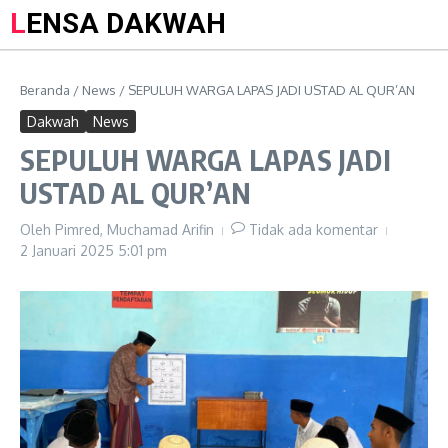
LENSA DAKWAH
Beranda
/
News
/
SEPULUH WARGA LAPAS JADI USTAD AL QUR’AN
Dakwah
News
SEPULUH WARGA LAPAS JADI
USTAD AL QUR’AN
Oleh
Pimred, Muchamad Arifin
Tidak ada komentar
2 Januari 2025
5:01 pm