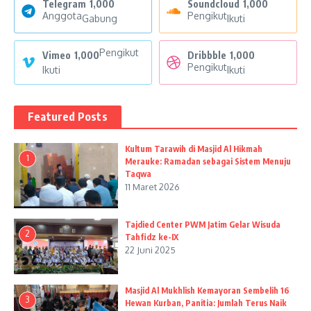
Telegram
1,000
Soundcloud
1,000
Anggota
Pengikut
Gabung
Ikuti
Pengikut
Vimeo
1,000
Dribbble
1,000
Pengikut
Ikuti
Ikuti
Featured Posts
Kultum Tarawih di Masjid Al Hikmah
1
Merauke: Ramadan sebagai Sistem Menuju
Taqwa
11 Maret 2026
Tajdied Center PWM Jatim Gelar Wisuda
2
Tahfidz ke-IX
22 Juni 2025
Masjid Al Mukhlish Kemayoran Sembelih 16
3
Hewan Kurban, Panitia: Jumlah Terus Naik