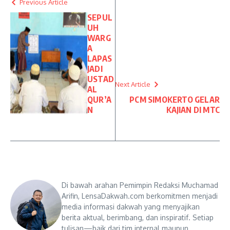
Previous Article
SEPUL
UH
WARG
A
LAPAS
JADI
USTAD
Next Article
AL
QUR’A
PCM SIMOKERTO GELAR
N
KAJIAN DI MTC
Di bawah arahan Pemimpin Redaksi Muchamad
Arifin, LensaDakwah.com berkomitmen menjadi
media informasi dakwah yang menyajikan
berita aktual, berimbang, dan inspiratif. Setiap
tulisan—baik dari tim internal maupun