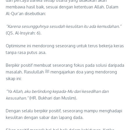
dan percaya bahwa setiap usaha yang dilakukan akan
membawa hasil baik, sesuai dengan ketentuan Allah. Dalam
Al-Qur’an disebutkan:
“Karena sesungguhnya sesudah kesulitan itu ada kemudahan.”
(QS. Al-Insyirah: 6).
Optimisme ini mendorong seseorang untuk terus bekerja keras
tanpa rasa putus asa.
Berpikir positif membuat seseorang fokus pada solusi daripada
masalah. Rasulullah ﷺ mengajarkan doa yang mendorong
sikap ini:
“Ya Allah, aku berlindung kepada-Mu dari kesedihan dan
kesusahan.”
(HR. Bukhari dan Muslim).
Dengan selalu berpikir positif, seseorang mampu menghadapi
kesulitan dengan sabar dan lapang dada.