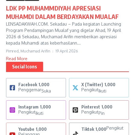
LDK PP MUHAMMDIYAH APRESIASI
MUHAMDI DALAM BERDAYAKAN MUALAF
LENSADAKWAH.COM. Sekadau – Pada kegiatan Launching
Program Pendampingan Mualaf yang digelar Ahad, 19 April
2026 di Sekadau, Muchamad Arifin memberikan apresiasi
kepada Muhamdi atas keberhasilann...
Pimred, Muchamad Arifin
19 April 2026
Read More
Social Icons
Facebook
1,000
X (Twitter)
1,000
Penggemar
Pengikut
Suka
Ikuti
Instagram
1,000
Pinterest
1,000
Pengikut
Pengikut
Ikuti
Pin
Pengikut
Youtube
1,000
Tiktok
1,000
Pelanggan