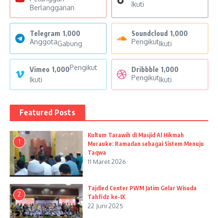
Ikuti
Berlangganan
Telegram
1,000
Soundcloud
1,000
Anggota
Pengikut
Gabung
Ikuti
Pengikut
Vimeo
1,000
Dribbble
1,000
Pengikut
Ikuti
Ikuti
Featured Posts
Kultum Tarawih di Masjid Al Hikmah
1
Merauke: Ramadan sebagai Sistem Menuju
Taqwa
11 Maret 2026
Tajdied Center PWM Jatim Gelar Wisuda
2
Tahfidz ke-IX
22 Juni 2025