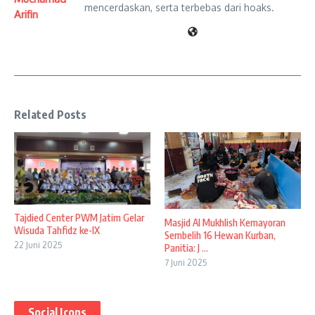
mencerdaskan, serta terbebas dari hoaks.
Arifin
Related Posts
Tajdied Center PWM Jatim Gelar
Masjid Al Mukhlish Kemayoran
Wisuda Tahfidz ke-IX
Sembelih 16 Hewan Kurban,
22 Juni 2025
Panitia: J ...
7 Juni 2025
Social Icons