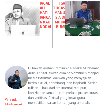
JAGAL
TIGA
AH
TUGAS
HATI
MANU
JANGA
SIA DI
N KAU
MUKA
NODAI
BUMI
Di bawah arahan Pemimpin Redaksi Muchamad
Arifin, LensaDakwah.com berkomitmen menjadi
media informasi dakwah yang menyajikan
berita aktual, berimbang, dan inspiratif. Setiap
tulisan—baik dari tim internal maupun
kontributor tamu—telah melalui proses kurasi
dan verifikasi faktual yang ketat guna
Pimred,
memastikan sajian konten yang amanah,
Muchamad