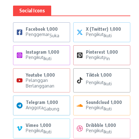
Social Icons
Facebook
1,000
X (Twitter)
1,000
Penggemar
Pengikut
Suka
Ikuti
Instagram
1,000
Pinterest
1,000
Pengikut
Pengikut
Ikuti
Pin
Youtube
1,000
Tiktok
1,000
Pelanggan
Pengikut
Ikuti
Berlangganan
Telegram
1,000
Soundcloud
1,000
Anggota
Pengikut
Gabung
Ikuti
Vimeo
1,000
Dribbble
1,000
Pengikut
Pengikut
Ikuti
Ikuti