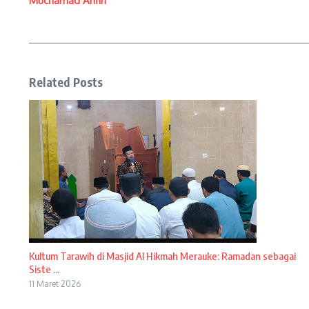
Muchamad Arifin
Related Posts
Kultum Tarawih di Masjid Al Hikmah Merauke: Ramadan sebagai
Siste ...
11 Maret 2026