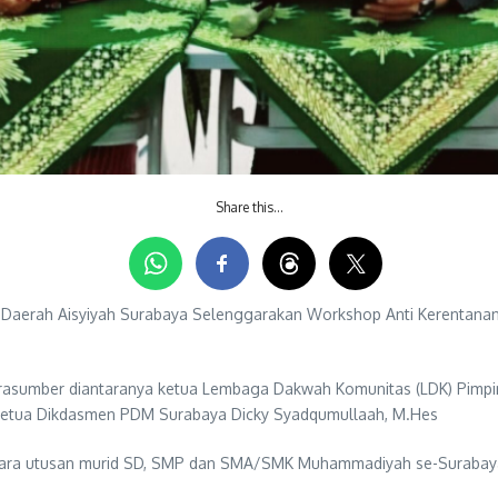
Share this…
Daerah Aisyiyah Surabaya Selenggarakan Workshop Anti Kerentana
 narasumber diantaranya ketua Lembaga Dakwah Komunitas (LDK) Pimp
 ketua Dikdasmen PDM Surabaya Dicky Syadqumullaah, M.Hes
ri para utusan murid SD, SMP dan SMA/SMK Muhammadiyah se-Suraba