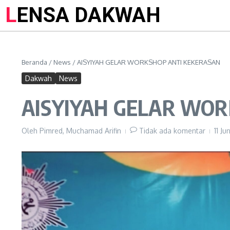
LENSA DAKWAH
Beranda
/
News
/
AISYIYAH GELAR WORKSHOP ANTI KEKERASAN
Dakwah
News
AISYIYAH GELAR WO
Oleh
Pimred, Muchamad Arifin
Tidak ada komentar
11 J