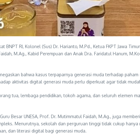
 BNPT RI, Kolonel (Sus) Dr. Harianto, M.Pd., Ketua FKPT Jawa Timur 
aidah, M.Ag., Kabid Perempuan dan Anak Dra. Faridatul Hanum, M.Kom
menegaskan bahwa kasus terpaparnya generasi muda terhadap paham r
 aktivitas digital generasi muda perlu diperkuat agar tidak mudah 
tu orang tua, lembaga pendidikan, tokoh agama, dan seluruh elemen
 Guru Besar UNESA, Prof. Dr. Mutimmatul Faidah, M.Ag., juga member
pleks. Menurutnya, sekolah dan perguruan tinggi tidak cukup hanya m
 dan literasi digital bagi generasi muda.