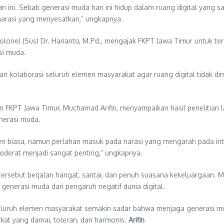
 ini. Sebab generasi muda hari ini hidup dalam ruang digital yang 
narasi yang menyesatkan,” ungkapnya.
lonel (Sus) Dr. Harianto, M.Pd., mengajak FKPT Jawa Timur untuk te
si muda.
hkan kolaborasi seluruh elemen masyarakat agar ruang digital tidak
n FKPT Jawa Timur, Muchamad Arifin, menyampaikan hasil penelitian
nerasi muda.
biasa, namun perlahan masuk pada narasi yang mengarah pada intole
derat menjadi sangat penting,” ungkapnya.
tersebut berjalan hangat, santai, dan penuh suasana kekeluargaan. Me
enerasi muda dari pengaruh negatif dunia digital.
seluruh elemen masyarakat semakin sadar bahwa menjaga generasi mu
kat yang damai, toleran, dan harmonis.
Arifin