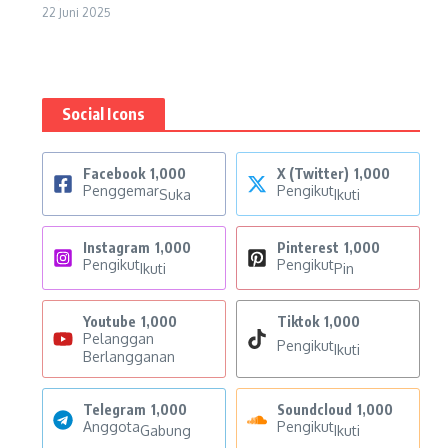
22 Juni 2025
Social Icons
Facebook
1,000
X (Twitter)
1,000
Penggemar
Pengikut
Suka
Ikuti
Instagram
1,000
Pinterest
1,000
Pengikut
Pengikut
Ikuti
Pin
Youtube
1,000
Tiktok
1,000
Pelanggan
Pengikut
Ikuti
Berlangganan
Telegram
1,000
Soundcloud
1,000
Anggota
Pengikut
Gabung
Ikuti