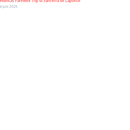
Mumtas Farewell Trip di Santerra de Laponte
6 Juni 2025