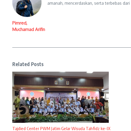
amanah, mencerdaskan, serta terbebas dari
Pimred,
Muchamad Arifin
Related Posts
Tajdied Center PWM Jatim Gelar Wisuda Tahfidz ke-IX