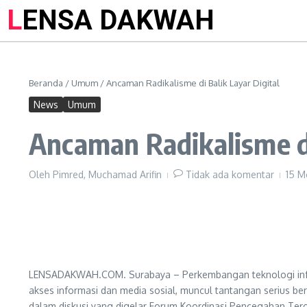
LENSA DAKWAH
Beranda
/
Umum
/
Ancaman Radikalisme di Balik Layar Digital
News
Umum
Ancaman Radikalisme di
Oleh
Pimred, Muchamad Arifin
Tidak ada komentar
15 M
LENSADAKWAH.COM. Surabaya – Perkembangan teknologi info
akses informasi dan media sosial, muncul tantangan serius be
dalam diskusi yang digelar Forum Koordinasi Pencegahan Ter