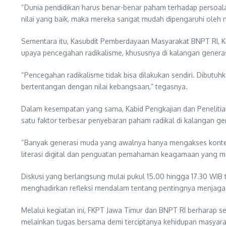
“Dunia pendidikan harus benar-benar paham terhadap persoalan
nilai yang baik, maka mereka sangat mudah dipengaruhi oleh 
Sementara itu, Kasubdit Pemberdayaan Masyarakat BNPT RI, Ko
upaya pencegahan radikalisme, khususnya di kalangan genera
“Pencegahan radikalisme tidak bisa dilakukan sendiri. Dibutu
bertentangan dengan nilai kebangsaan,” tegasnya.
Dalam kesempatan yang sama, Kabid Pengkajian dan Penelitia
satu faktor terbesar penyebaran paham radikal di kalangan ge
“Banyak generasi muda yang awalnya hanya mengakses konten 
literasi digital dan penguatan pemahaman keagamaan yang mo
Diskusi yang berlangsung mulai pukul 15.00 hingga 17.30 WIB 
menghadirkan refleksi mendalam tentang pentingnya menjaga g
Melalui kegiatan ini, FKPT Jawa Timur dan BNPT RI berharap 
melainkan tugas bersama demi terciptanya kehidupan masyara