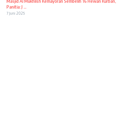
Masjid Al Mukhlish Kemayoran Sembelih 16 Hewan Kurban,
Panitia: J ...
7 Juni 2025