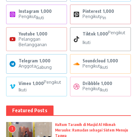
Instagram
1,000
Pinterest
1,000
Pengikut
Pengikut
Ikuti
Pin
Pengikut
Youtube
1,000
Tiktok
1,000
Pelanggan
Ikuti
Berlangganan
Telegram
1,000
Soundcloud
1,000
Anggota
Pengikut
Gabung
Ikuti
Pengikut
Vimeo
1,000
Dribbble
1,000
Pengikut
Ikuti
Ikuti
Featured Posts
Kultum Tarawih di Masjid Al Hikmah
1
Merauke: Ramadan sebagai Sistem Menuju
Taqwa