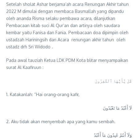
Setelah sholat Ashar berjama’ah acara Renungan Akhir tahun
2022 M dimulai dengan membaca Basmallah yang dipandu
oleh ananda Risma selaku pembawa acara, dilanjutkan
Pembacaan kitab suci Al Qur’an dan artinya oleh saudara
kembar yaitu Fanisa dan Fania. Pembacaan doa dipimpin oleh
ustadzah Hariningsih dan Acara renungan akhir tahun oleh
ustadz drh Sri Widodo .
Pada awal tauziah Ketua LDK PDM Kota blitar menyampaikan
surat Al Kaafiruun :
قُلْ يَٰٓأَيُّهَا ٱلْكَٰفِرُونَ
1. Katakanlah: “Hai orang-orang kafir,
لَآ أَعْبُدُ مَا تَعْبُدُونَ
2. Aku tidak akan menyembah apa yang kamu sembah.
وَلَآ أَنتُمْ عَٰبِدُونَ مَآ أَعْبُدُ