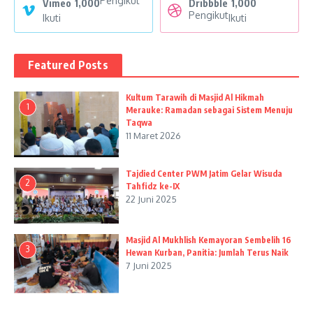
Pengikut
Vimeo
1,000
Dribbble
1,000
Pengikut
Ikuti
Ikuti
Featured Posts
Kultum Tarawih di Masjid Al Hikmah
1
Merauke: Ramadan sebagai Sistem Menuju
Taqwa
11 Maret 2026
Tajdied Center PWM Jatim Gelar Wisuda
2
Tahfidz ke-IX
22 Juni 2025
Masjid Al Mukhlish Kemayoran Sembelih 16
3
Hewan Kurban, Panitia: Jumlah Terus Naik
7 Juni 2025