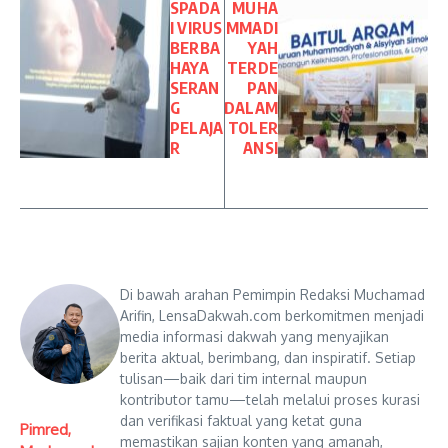
SPADA
MUHA
I VIRUS
MMADI
BERBA
YAH
HAYA
TERDE
SERAN
PAN
G
DALAM
PELAJA
TOLER
R
ANSI
Di bawah arahan Pemimpin Redaksi Muchamad
Arifin, LensaDakwah.com berkomitmen menjadi
media informasi dakwah yang menyajikan
berita aktual, berimbang, dan inspiratif. Setiap
tulisan—baik dari tim internal maupun
kontributor tamu—telah melalui proses kurasi
dan verifikasi faktual yang ketat guna
Pimred,
memastikan sajian konten yang amanah,