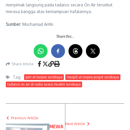
menyimak langsung pada tadarus secara On Air tersebut
merasa bangga atas kemampuan hafalannya.
Sumber
: Muchamad Arifin
Share this…
Share Article
Tag:
ipm at-taqwa surabaya
masjid at-taqwa pogot surabaya
tadarus on air di radio suara muslim surabaya
Previous Article
Next Article
MEWA