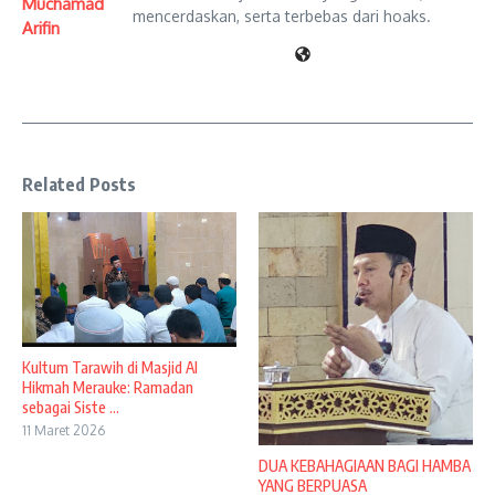
Muchamad
mencerdaskan, serta terbebas dari hoaks.
Arifin
Related Posts
Kultum Tarawih di Masjid Al
Hikmah Merauke: Ramadan
sebagai Siste ...
11 Maret 2026
DUA KEBAHAGIAAN BAGI HAMBA
YANG BERPUASA