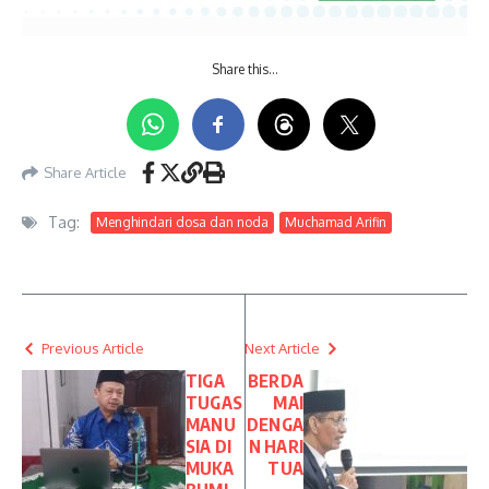
Share this…
Share Article
Tag:
Menghindari dosa dan noda
Muchamad Arifin
Previous Article
Next Article
TIGA
BERDA
TUGAS
MAI
MANU
DENGA
SIA DI
N HARI
MUKA
TUA