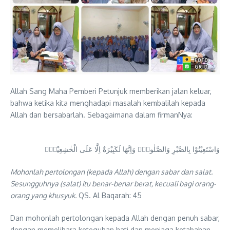
Allah Sang Maha Pemberi Petunjuk memberikan jalan keluar,
bahwa ketika kita menghadapi masalah kembalilah kepada
Allah dan bersabarlah. Sebagaimana dalam firmanNya:
وَاسْتَعِيْنُوْا بِالصَّبْرِ وَالصَّلٰوةِۗ وَاِنَّهَا لَكَبِيْرَةٌ اِلَّا عَلَى الْخٰشِعِيْنَۙ
Mohonlah pertolongan (kepada Allah) dengan sabar dan salat.
Sesungguhnya (salat) itu benar-benar berat, kecuali bagi orang-
orang yang khusyuk.
QS. Al Baqarah: 45
Dan mohonlah pertolongan kepada Allah dengan penuh sabar,
dengan memelihara keteguhan hati dan menjaga ketabahan,