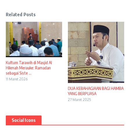
Related Posts
Kultum Tarawih di Masjid Al
Hikmah Merauke: Ramadan
sebagai Siste ...
11 Maret 2026
DUA KEBAHAGIAAN BAGI HAMBA
YANG BERPUASA
27 Maret 2025
Social Icons