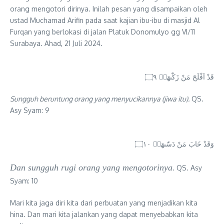
orang mengotori dirinya. Inilah pesan yang disampaikan oleh
ustad Muchamad Arifin pada saat kajian ibu-ibu di masjid Al
Furqan yang berlokasi di jalan Platuk Donomulyo gg VI/11
Surabaya. Ahad, 21 Juli 2024.
قَدْ اَفْلَحَ مَنْ زَكّٰىهَاۖ ۝٩
Sungguh beruntung orang yang menyucikannya (jiwa itu).
QS.
Asy Syam: 9
وَقَدْ خَابَ مَنْ دَسّٰىهَاۗ ۝١٠
Dan sungguh rugi orang yang mengotorinya
. QS. Asy
Syam: 10
Mari kita jaga diri kita dari perbuatan yang menjadikan kita
hina. Dan mari kita jalankan yang dapat menyebabkan kita