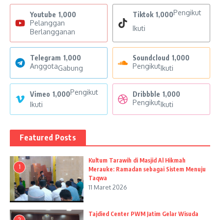
Pengikut
Youtube
1,000
Tiktok
1,000
Pelanggan
Ikuti
Berlangganan
Telegram
1,000
Soundcloud
1,000
Anggota
Pengikut
Gabung
Ikuti
Pengikut
Vimeo
1,000
Dribbble
1,000
Pengikut
Ikuti
Ikuti
Featured Posts
Kultum Tarawih di Masjid Al Hikmah
1
Merauke: Ramadan sebagai Sistem Menuju
Taqwa
11 Maret 2026
Tajdied Center PWM Jatim Gelar Wisuda