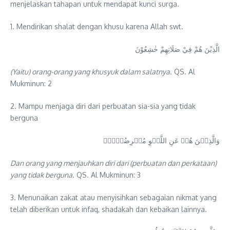
menjelaskan tahapan untuk mendapat kunci surga.
1. Mendirikan shalat dengan khusu karena Allah swt.
الَّذِيْنَ هُمْ فِيْ صَلَاتِهِمْ خٰشِعُوْنَ
(Yaitu) orang-orang yang khusyuk dalam salatnya
. QS. Al
Mukminun: 2
2. Mampu menjaga diri dari perbuatan sia-sia yang tidak
berguna
وَالَّذِيۡنَ هُمۡ عَنِ اللَّغۡوِ مُعۡرِضُوۡنَۙ
Dan orang yang menjauhkan diri dari (perbuatan dan perkataan)
yang tidak berguna
. QS. Al Mukminun: 3
3. Menunaikan zakat atau menyisihkan sebagaian nikmat yang
telah diberikan untuk infaq, shadakah dan kebaikan lainnya.