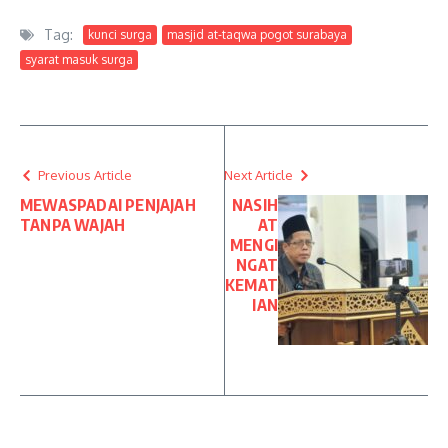
Tag:
kunci surga
masjid at-taqwa pogot surabaya
syarat masuk surga
Previous Article
Next Article
MEWASPADAI PENJAJAH
NASIH
TANPA WAJAH
AT
MENGI
NGAT
KEMAT
IAN