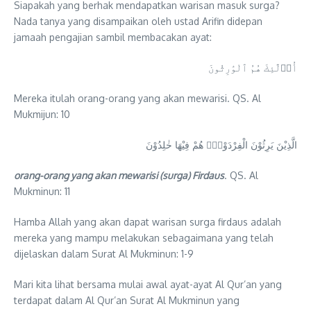
Siapakah yang berhak mendapatkan warisan masuk surga?
Nada tanya yang disampaikan oleh ustad Arifin didepan
jamaah pengajian sambil membacakan ayat:
أُو۟لَٰٓئِكَ هُمُ ٱلْوَٰرِثُونَ
Mereka itulah orang-orang yang akan mewarisi. QS. Al
Mukmijun: 10
الَّذِيْنَ يَرِثُوْنَ الْفِرْدَوْسَۗ هُمْ فِيْهَا خٰلِدُوْنَ
orang-orang yang akan mewarisi (surga) Firdaus
. QS. Al
Mukminun: 11
Hamba Allah yang akan dapat warisan surga firdaus adalah
mereka yang mampu melakukan sebagaimana yang telah
dijelaskan dalam Surat Al Mukminun: 1-9
Mari kita lihat bersama mulai awal ayat-ayat Al Qur’an yang
terdapat dalam Al Qur’an Surat Al Mukminun yang