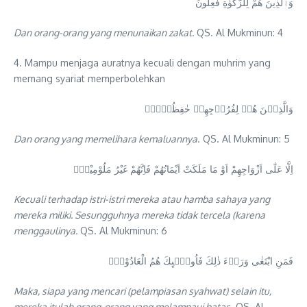
وَٱلَّذِينَ هُمْ لِلزَّكَوٰةِ فَٰعِلُونَ
Dan orang-orang yang menunaikan zakat.
QS. Al Mukminun: 4
4. Mampu menjaga auratnya kecuali dengan muhrim yang
memang syariat memperbolehkan
وَالَّذِيۡنَ هُمۡ لِفُرُوۡجِهِمۡ حٰفِظُوۡنَۙ
Dan orang yang memelihara kemaluannya
. QS. Al Mukminun: 5
اِلَّا عَلٰٓى اَزْوَاجِهِمْ اَوْ مَا مَلَكَتْ اَيْمَانُهُمْ فَاِنَّهُمْ غَيْرُ مَلُوْمِيْنَۚ
Kecuali terhadap istri-istri mereka atau hamba sahaya yang
mereka miliki. Sesungguhnya mereka tidak tercela (karena
menggaulinya.
QS. Al Mukminun: 6
فَمَنِ ابْتَغٰى وَرَاۤءَ ذٰلِكَ فَاُولٰۤىِٕكَ هُمُ الْعَادُوْنَۚ
Maka, siapa yang mencari (pelampiasan syahwat) selain itu,
mereka itulah orang-orang yang melampaui batas
. QS. Al