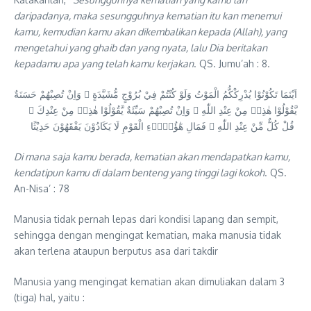
daripadanya, maka sesungguhnya kematian itu kan menemui
kamu, kemudian kamu akan dikembalikan kepada (Allah), yang
mengetahui yang ghaib dan yang nyata, lalu Dia beritakan
kepadamu apa yang telah kamu kerjakan
. QS. Jumu’ah : 8.
اَيْنَمَا تَكُوْنُوْا يُدْرِكْكُّمُ الْمَوْتُ وَلَوْ كُنْتُمْ فِيْ بُرُوْجٍ مُّشَيَّدَةٍ ۗ وَاِنْ تُصِبْهُمْ حَسَنَةٌ
يَّقُوْلُوْا هٰذِهٖ مِنْ عِنْدِ اللّٰهِ ۚ وَاِنْ تُصِبْهُمْ سَيِّئَةٌ يَّقُوْلُوْا هٰذِهٖ مِنْ عِنْدِكَ ۗ
قُلْ كُلٌّ مِّنْ عِنْدِ اللّٰهِ ۗ فَمَالِ هٰٓؤُلَاۤءِ الْقَوْمِ لَا يَكَادُوْنَ يَفْقَهُوْنَ حَدِيْثًا
Di mana saja kamu berada, kematian akan mendapatkan kamu,
kendatipun kamu di dalam benteng yang tinggi lagi kokoh
. QS.
An-Nisa’ : 78
Manusia tidak pernah lepas dari kondisi lapang dan sempit,
sehingga dengan mengingat kematian, maka manusia tidak
akan terlena ataupun berputus asa dari takdir
Manusia yang mengingat kematian akan dimuliakan dalam 3
(tiga) hal, yaitu :