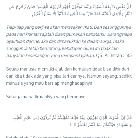
كُلُّ نَفْسٍ ذَاۤىِٕقَةُ الْمَوْتِۗ وَاِنَّمَا تُوَفَّوْنَ اُجُوْرَكُمْ يَوْمَ الْقِيٰمَةِ ۗ فَمَنْ زُحْزِحَ عَنِ
النَّارِ وَاُدْخِلَ الْجَنَّةَ فَقَدْ فَازَ ۗ وَمَا الْحَيٰوةُ الدُّنْيَآ اِلَّا مَتَاعُ الْغُرُوْرِ
Tiap-tiap yang berjiwa akan merasakan mati. Dan sesungguhnya
pada hari kiamat sajalah disempurnakan pahalamu. Barangsiapa
dijauhkan dari neraka dan dimasukkan ke dalam surga, maka
sungguh ia telah beruntung. Kehidupan dunia itu tidak lain
hanyalah kesenangan yang memperdayakan
. QS. Ali Imran : 185
Setiap manusia memiliki ajal, dan kematian tidak bisa dihindari
dan kita tidak ada yang bisa lari darinya. Namun sayang, sedikit
manusia yang mau bersiap menghadapinya.
Sebagaimana firmanNya yang berbunyi:
قُلْ اِنَّ الْمَوْتَ الَّذِيْ تَفِرُّوْنَ مِنْهُ فَاِنَّهٗ مُلٰقِيْكُمْ ثُمَّ تُرَدُّوْنَ اِلٰى عَالِمِ الْغَيْبِ
وَالشَّهَادَةِ فَيُنَبِّئُكُمْ بِمَا كُنْتُمْ تَعْمَلُوْنَࣖ
Katakanlah, “
Sesungguhnya kematian yang kamu lari