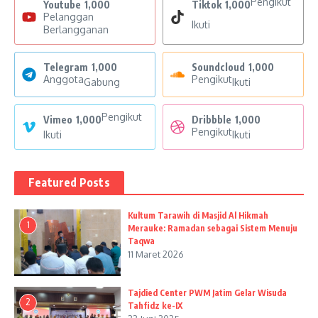
Pengikut
Youtube
1,000
Tiktok
1,000
Pelanggan
Ikuti
Berlangganan
Telegram
1,000
Soundcloud
1,000
Anggota
Pengikut
Gabung
Ikuti
Pengikut
Vimeo
1,000
Dribbble
1,000
Pengikut
Ikuti
Ikuti
Featured Posts
Kultum Tarawih di Masjid Al Hikmah
1
Merauke: Ramadan sebagai Sistem Menuju
Taqwa
11 Maret 2026
Tajdied Center PWM Jatim Gelar Wisuda
2
Tahfidz ke-IX