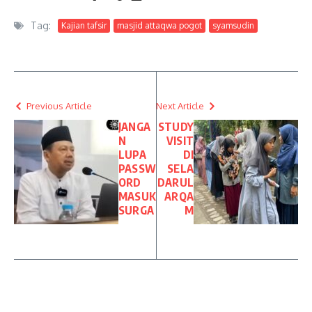
Tag:
Kajian tafsir
masjid attaqwa pogot
syamsudin
Previous Article
Next Article
JANGA
STUDY
N
VISIT
LUPA
DI
PASSW
SELA
ORD
DARUL
MASUK
ARQA
SURGA
M