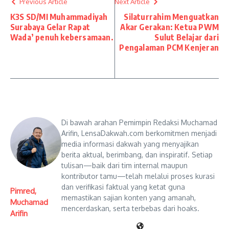
Previous Article
Next Article
K3S SD/MI Muhammadiyah
Silaturrahim Menguatkan
Surabaya Gelar Rapat
Akar Gerakan: Ketua PWM
Wada’ penuh kebersamaan.
Sulut Belajar dari
Pengalaman PCM Kenjeran
Di bawah arahan Pemimpin Redaksi Muchamad
Arifin, LensaDakwah.com berkomitmen menjadi
media informasi dakwah yang menyajikan
berita aktual, berimbang, dan inspiratif. Setiap
tulisan—baik dari tim internal maupun
kontributor tamu—telah melalui proses kurasi
dan verifikasi faktual yang ketat guna
Pimred,
memastikan sajian konten yang amanah,
Muchamad
mencerdaskan, serta terbebas dari hoaks.
Arifin