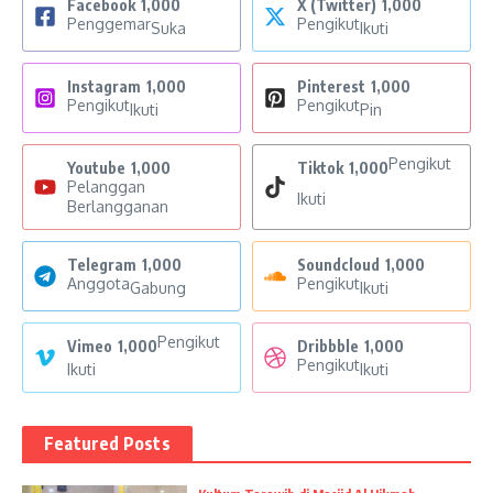
Facebook
1,000
X (Twitter)
1,000
Penggemar
Pengikut
Suka
Ikuti
Instagram
1,000
Pinterest
1,000
Pengikut
Pengikut
Ikuti
Pin
Pengikut
Youtube
1,000
Tiktok
1,000
Pelanggan
Ikuti
Berlangganan
Telegram
1,000
Soundcloud
1,000
Anggota
Pengikut
Gabung
Ikuti
Pengikut
Vimeo
1,000
Dribbble
1,000
Pengikut
Ikuti
Ikuti
Featured Posts