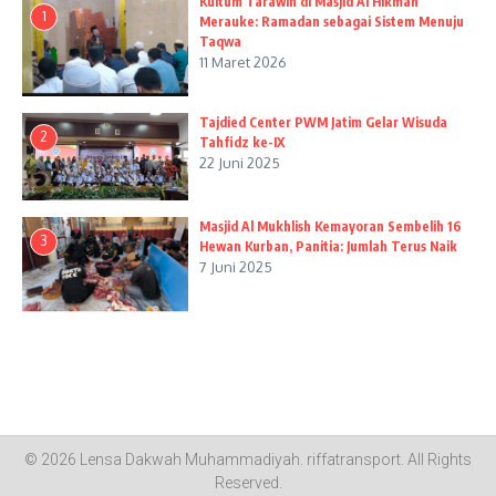
Kultum Tarawih di Masjid Al Hikmah
1
Merauke: Ramadan sebagai Sistem Menuju
Taqwa
11 Maret 2026
Tajdied Center PWM Jatim Gelar Wisuda
2
Tahfidz ke-IX
22 Juni 2025
Masjid Al Mukhlish Kemayoran Sembelih 16
3
Hewan Kurban, Panitia: Jumlah Terus Naik
7 Juni 2025
© 2026 Lensa Dakwah Muhammadiyah.
riffatransport
. All Rights
Reserved.