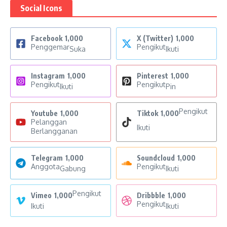
Social Icons
Facebook
1,000
X (Twitter)
1,000
Penggemar
Pengikut
Suka
Ikuti
Instagram
1,000
Pinterest
1,000
Pengikut
Pengikut
Ikuti
Pin
Pengikut
Youtube
1,000
Tiktok
1,000
Pelanggan
Ikuti
Berlangganan
Telegram
1,000
Soundcloud
1,000
Anggota
Pengikut
Gabung
Ikuti
Pengikut
Vimeo
1,000
Dribbble
1,000
Pengikut
Ikuti
Ikuti