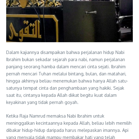
Dalam kajiannya disampaikan bahwa perjalanan hidup Nabi
Ibrahim bukan sekadar sejarah para nabi, namun perjalanan
panjang seorang hamba dalam mencari cinta sejati. Ibrahim
pernah mencari Tuhan melalui bintang, bulan, dan matahari,
hingga akhirnya beliau menemukan bahwa hanya Allah satu-
satunya tempat cinta dan penghambaan yang hakiki. Sejak
saat itu, cintanya kepada Allah diikat begitu kuat dalam
keyakinan yang tidak pernah goyah.
Ketika Raja Namrud memaksa Nabi Ibrahim untuk
meninggalkan kecintaannya kepada Allah, beliau lebih memilih
dibakar hidup-hidup daripada harus melepaskan imannya. Api
yang menyala tidak mampu membakar hati yang telah