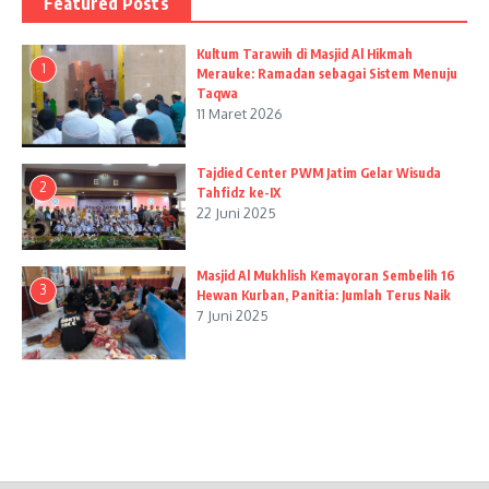
Featured Posts
Kultum Tarawih di Masjid Al Hikmah
1
Merauke: Ramadan sebagai Sistem Menuju
Taqwa
11 Maret 2026
Tajdied Center PWM Jatim Gelar Wisuda
2
Tahfidz ke-IX
22 Juni 2025
Masjid Al Mukhlish Kemayoran Sembelih 16
3
Hewan Kurban, Panitia: Jumlah Terus Naik
7 Juni 2025