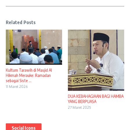
Related Posts
Kultum Tarawih di Masjid Al
Hikmah Merauke: Ramadan
sebagai Siste ...
11 Maret 2026
DUA KEBAHAGIAAN BAGI HAMBA
YANG BERPUASA
27 Maret 2025
Social Icons