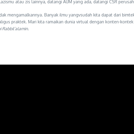
lazismu atau zis lainnya, datangi AUM yang ada, datangi CSR perus
 tidak mengamalkannya. Banyak ilmu yangvsudah kita dapat dari bimte
kaligus praktek. Mari kita ramaikan dunia virtual dengan konten-ko
i Rabbil’alamin
.