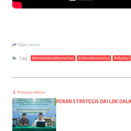
Share Article
Tag:
#bimtekdakwahkomunitas
#dakwahkomunitas
#ldkjabar
Previous Article
PERAN STRATEGIS DAI LDK DA