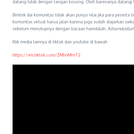
datang tidak dengan tangan kosong. Oleh karenanya datangi 
Bimtek dai komunitas tidak akan punya nilai jika para peserta
komunitas virtual harua jalan karena juga sudah diajarkan sw
sebelum menutupnya dengan bacaan hamdalah. A
lhamdulillah
Klik media lainnya di tiktok dan youtube di bawah
https://vm.tiktok.com/ZMhnMnrT2