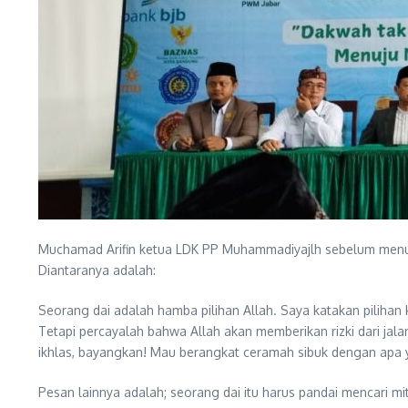
Muchamad Arifin ketua LDK PP Muhammadiyajlh sebelum menutu
Diantaranya adalah:
Seorang dai adalah hamba pilihan Allah. Saya katakan pilihan k
Tetapi percayalah bahwa Allah akan memberikan rizki dari jal
ikhlas, bayangkan! Mau berangkat ceramah sibuk dengan apa 
Pesan lainnya adalah; seorang dai itu harus pandai mencar