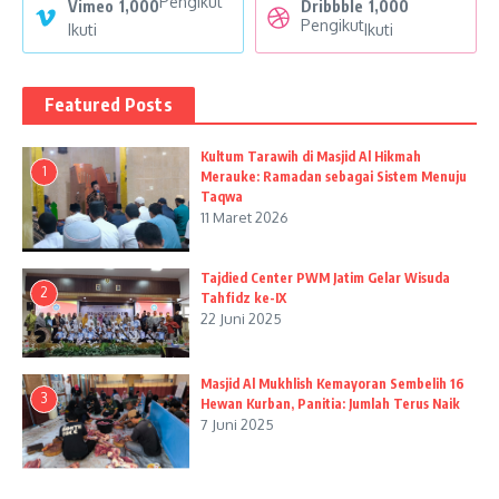
Pengikut
Vimeo
1,000
Dribbble
1,000
Pengikut
Ikuti
Ikuti
Featured Posts
Kultum Tarawih di Masjid Al Hikmah
1
Merauke: Ramadan sebagai Sistem Menuju
Taqwa
11 Maret 2026
Tajdied Center PWM Jatim Gelar Wisuda
2
Tahfidz ke-IX
22 Juni 2025
Masjid Al Mukhlish Kemayoran Sembelih 16
3
Hewan Kurban, Panitia: Jumlah Terus Naik
7 Juni 2025