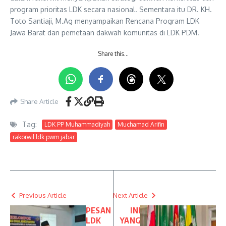
program prioritas LDK secara nasional. Sementara itu DR. KH.
Toto Santiaji, M.Ag menyampaikan Rencana Program LDK
Jawa Barat dan pemetaan dakwah komunitas di LDK PDM.
Share this…
Share Article
Tag:
LDK PP Muhammadiyah
Muchamad Arifin
rakorwil ldk pwm jabar
Previous Article
Next Article
PESAN
INI
LDK
YANG