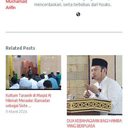
Muchamad
mencerdaskan, serta terbebas dari hoaks.
Arifin
Related Posts
Kultum Tarawih di Masjid Al
Hikmah Merauke: Ramadan
sebagai Siste ...
11 Maret 2026
DUA KEBAHAGIAAN BAGI HAMBA
YANG BERPUASA