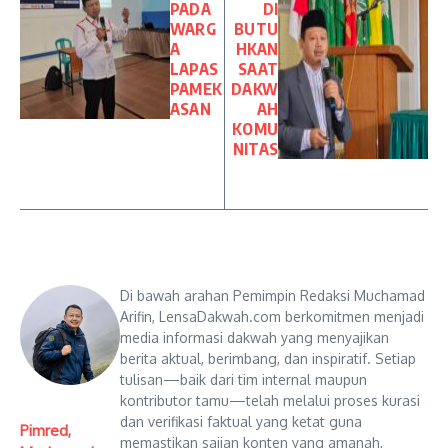
PADA
DI
WARG
BUTU
A
HKAN
LAPAS
SAAT
PAMEK
DAKW
ASAN
AH
KOMU
NITAS
Di bawah arahan Pemimpin Redaksi Muchamad
Arifin, LensaDakwah.com berkomitmen menjadi
media informasi dakwah yang menyajikan
berita aktual, berimbang, dan inspiratif. Setiap
tulisan—baik dari tim internal maupun
kontributor tamu—telah melalui proses kurasi
dan verifikasi faktual yang ketat guna
Pimred,
memastikan sajian konten yang amanah,