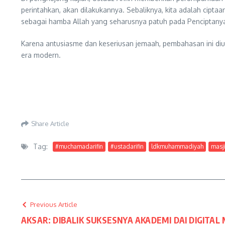
perintahkan, akan dilakukannya. Sebaliknya, kita adalah cipta
sebagai hamba Allah yang seharusnya patuh pada Penciptanya
Karena antusiasme dan keseriusan jemaah, pembahasan ini diu
era modern.
Share Article
Tag:
#muchamadarifin
#ustadarifin
ldkmuhammadiyah
masj
Previous Article
AKSAR: DIBALIK SUKSESNYA AKADEMI DAI DIGIT