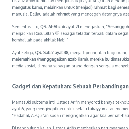
Ustadz Arifin kemudian mengulas tiga ayat Al-Qur’an dengan p
mengutus kamu, melainkan untuk (menjadi) rahmat bagi semes
manusia. Beliau adalah
rahmat
yang mencegah datangnya azab
Sementara itu,
QS. Al-Ahzab ayat 21
menegaskan,
“Sesungguhny
menjadikan Rasulullah ﷺ sebagai teladan terbaik dalam segala aspek. “Ini adalah panduan bagi kita, terutama di tengah kegalauan zaman,” ujar Ustadz Arifin, “Saat kita bingung mencari contoh,
kembalilah pada akhlak Nabi.”
Ayat ketiga,
QS. Saba’ ayat 38
, menjadi peringatan bagi oran
melemahkan (menggagalkan azab Kami), mereka itu dimasukka
media sosial, di mana sebagian orang dengan sengaja meny
Gadget dan Kepatuhan: Sebuah Perbandinga
Memasuki subtema inti, Ustadz Arifin menyoroti bahaya teknolo
ayat 6
, yang mengingatkan untuk selalu
tabayyun
atau memerik
“Padahal, Al-Qur’an sudah mengingatkan agar kita berhati-hati
Di penghujung kajian, Ustadz Arifin memberikan perumpamaan