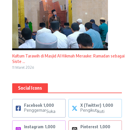
Kultum Tarawih di Masjid Al Hikmah Merauke: Ramadan sebagai
Siste ...
11 Maret 2026
Social Icons
Facebook
1,000
X (Twitter)
1,000
Penggemar
Pengikut
Suka
Ikuti
Instagram
1,000
Pinterest
1,000