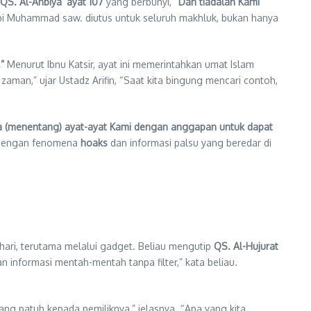
QS. Al-Anbiya’ ayat 107
yang berbunyi,
“Dan tiadalah Kami
bi Muhammad saw. diutus untuk seluruh makhluk, bukan hanya
”
Menurut Ibnu Katsir, ayat ini memerintahkan umat Islam
 (menentang) ayat-ayat Kami dengan anggapan untuk dapat
n dengan fenomena
hoaks
dan informasi palsu yang beredar di
-hari, terutama melalui gadget. Beliau mengutip
QS. Al-Hujurat
n informasi mentah-mentah tanpa filter,” kata beliau.
g patuh kepada pemiliknya,” jelasnya. “Apa yang kita