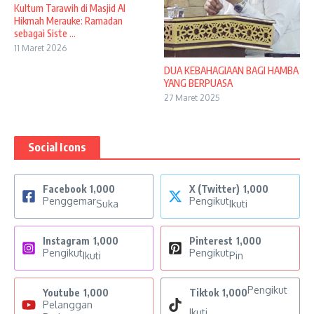
Kultum Tarawih di Masjid Al
Hikmah Merauke: Ramadan
sebagai Siste ...
11 Maret 2026
DUA KEBAHAGIAAN BAGI HAMBA
YANG BERPUASA
27 Maret 2025
Social Icons
Facebook
1,000
X (Twitter)
1,000
Penggemar
Pengikut
Suka
Ikuti
Instagram
1,000
Pinterest
1,000
Pengikut
Pengikut
Ikuti
Pin
Pengikut
Youtube
1,000
Tiktok
1,000
Pelanggan
Ikuti