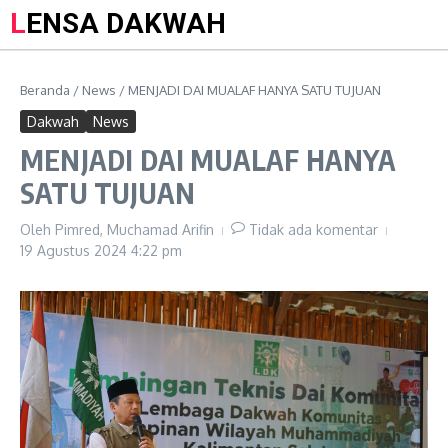
LENSA DAKWAH
Beranda
/
News
/
MENJADI DAI MUALAF HANYA SATU TUJUAN
Dakwah
News
MENJADI DAI MUALAF HANYA
SATU TUJUAN
Oleh
Pimred, Muchamad Arifin
Tidak ada komentar
19 Agustus 2024
4:22 pm