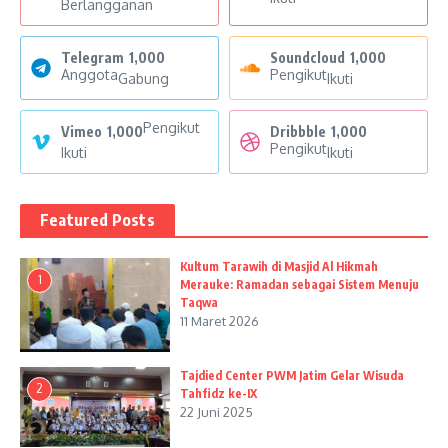
Berlangganan
Telegram
1,000
Soundcloud
1,000
Anggota
Pengikut
Gabung
Ikuti
Pengikut
Vimeo
1,000
Dribbble
1,000
Pengikut
Ikuti
Ikuti
Featured Posts
Kultum Tarawih di Masjid Al Hikmah
1
Merauke: Ramadan sebagai Sistem Menuju
Taqwa
11 Maret 2026
Tajdied Center PWM Jatim Gelar Wisuda
2
Tahfidz ke-IX
22 Juni 2025