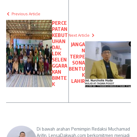
Previous Article
PERCE
PATAN
KEBUT
Next Article
UHAN
JANGA
DAI,
N
LDK
TERPE
SELEN
SONA
GGARA
BENTU
KAN
K
BIMTE
LAHIR
K
Di bawah arahan Pemimpin Redaksi Muchamad
Arifin, LensaDakwah.com berkomitmen menjadi